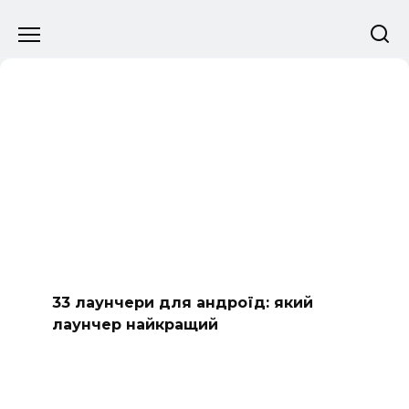
Перейти
до
вмісту
33 лаунчери для андроїд: який
лаунчер найкращий