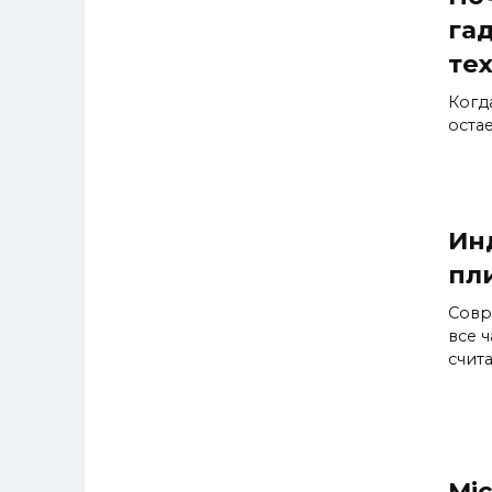
га
те
Когд
оста
Ин
пл
Совр
все 
счит
Mic