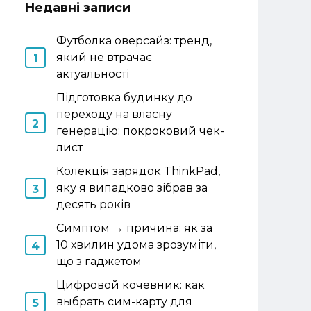
Недавні записи
Футболка оверсайз: тренд,
який не втрачає
актуальності
Підготовка будинку до
переходу на власну
генерацію: покроковий чек-
лист
Колекція зарядок ThinkPad,
яку я випадково зібрав за
десять років
Симптом → причина: як за
10 хвилин удома зрозуміти,
що з гаджетом
Цифровой кочевник: как
выбрать сим-карту для