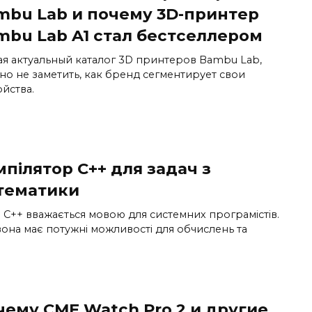
mbu Lab и почему 3D-принтер
mbu Lab A1 стал бестселлером
ая актуальный каталог 3D принтеров Bambu Lab,
но не заметить, как бренд сегментирует свои
йства.
пілятор C++ для задач з
тематики
 C++ вважається мовою для системних програмістів.
вона має потужні можливості для обчислень та
чему CMF Watch Pro 2 и другие