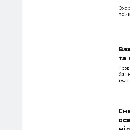
Охор
прив
Важ
та 
Незв
бізн
техн
Ен
осв
мі