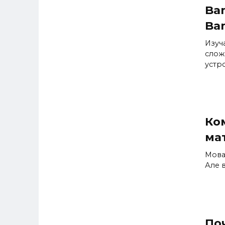
Ba
Ba
Изуч
слож
устро
Ком
ма
Мова
Але 
По