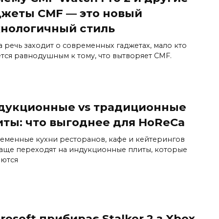
джеты CMF — это новый
хнологичный стиль
а речь заходит о современных гаджетах, мало кто
ется равнодушным к тому, что вытворяет CMF.
дукционные vs традиционные
иты: что выгоднее для HoReCa
еменные кухни ресторанов, кафе и кейтерингов
чаще переходят на индукционные плиты, которые
аются
rosoft прибирає Stalker 2 з Xbox