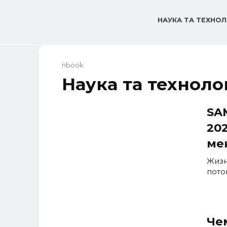
Перейти
до
НАУКА ТА ТЕХНОЛ
вмісту
nbook
Наука та технолог
SA
20
ме
Жизн
пото
Че