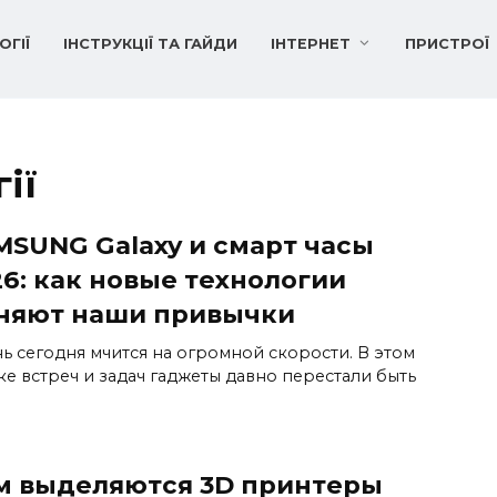
ОГІЇ
ІНСТРУКЦІЇ ТА ГАЙДИ
ІНТЕРНЕТ
ПРИСТРОЇ
ії
MSUNG Galaxy и смарт часы
26: как новые технологии
няют наши привычки
ь сегодня мчится на огромной скорости. В этом
ке встреч и задач гаджеты давно перестали быть
м выделяются 3D принтеры