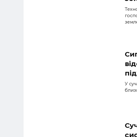
Техно
госп
земл
Сиг
ві
під
У суч
близ
Су
сис