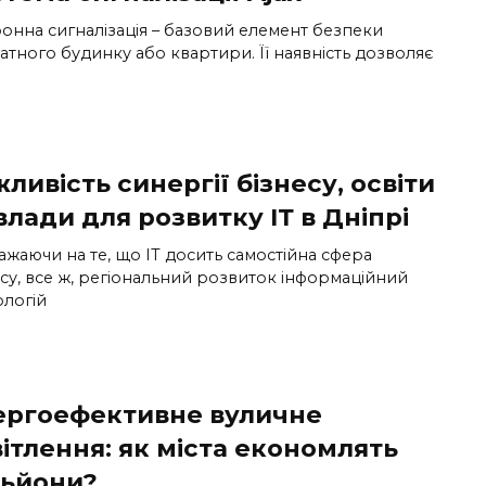
онна сигналізація – базовий елемент безпеки
атного будинку або квартири. Її наявність дозволяє
ливість синергії бізнесу, освіти
влади для розвитку ІТ в Дніпрі
ажаючи на те, що ІТ досить самостійна сфера
есу, все ж, регіональний розвиток інформаційний
ологій
ергоефективне вуличне
ітлення: як міста економлять
льйони?