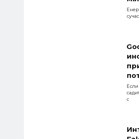
Енерг
суча
Go
ин
пр
по
Если
сади
с
Инт