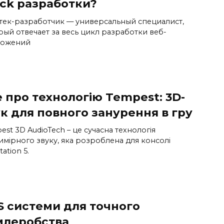
ack разработки?
тек-разработчик — универсальный специалист,
рый отвечает за весь цикл разработки веб-
ожений
 про технологію Tempest: 3D-
к для повного занурення в гру
st 3D AudioTech – це сучасна технологія
имірного звуку, яка розроблена для консолі
tation 5.
S системи для точного
млеробства