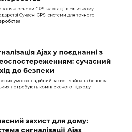
логічні основи GPS-навігації в сільському
одарстві Сучасні GPS-системи для точного
еробства
налізація Ajax у поєднанні з
деоспостереженням: сучасний
хід до безпеки
асних умовах надійний захист майна та безпека
ьких потребують комплексного підходу.
часний захист для дому:
тема сигналізації Ajax