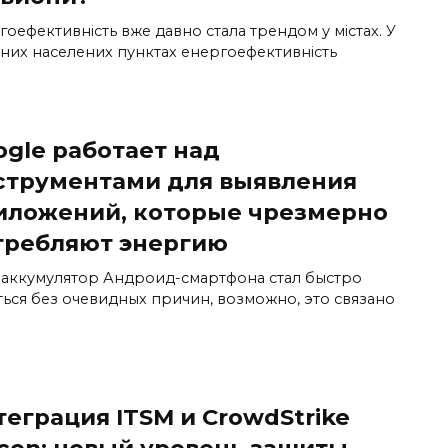
оефективність вже давно стала трендом у містах. У
сних населених пунктах енергоефективність
ogle работает над
струментами для выявления
иложений, которые чрезмерно
требляют энергию
 аккумулятор Андроид-смартфона стал быстро
ться без очевидных причин, возможно, это связано
еграция ITSM и CrowdStrike