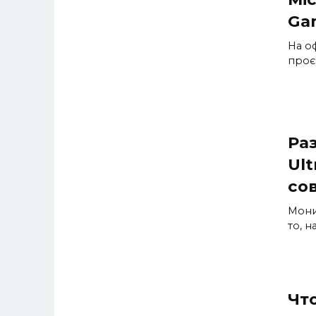
Ga
На о
проє
Ра
Ult
со
Мони
то, 
Что