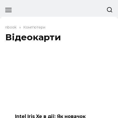
Перейти
до
вмісту
nbook
»
Комп'ютери
Відеокарти
Intel Iris Xe в дії: Як новачок