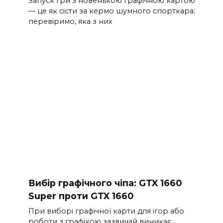
Запуск гри з новенькою графічною картою
— це як сісти за кермо шумного спорткара;
перевіримо, яка з них
Вибір графічного чіпа: GTX 1660
Super проти GTX 1660
При виборі графічної карти для ігор або
роботи з графікою зазвичай виникає