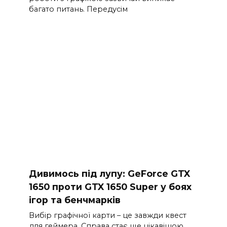
багато питань. Передусім
Дивимось під лупу: GeForce GTX
1650 проти GTX 1650 Super у боях
ігор та бенчмарків
Вибір графічної карти – це завжди квест
для геймера. Справа стає ще цікавішою,