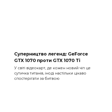
Суперництво легенд: GeForce
GTX 1070 проти GTX 1070 Ti
У світі відеокарт, де кожен новий чіп це
сутичка титанів, іноді настільки цікаво
спостерігати за битвою