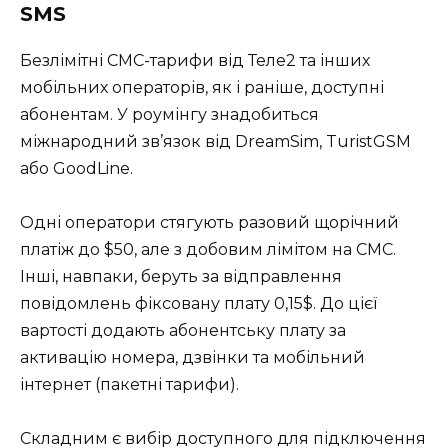
SMS
Безлімітні СМС-тарифи від Теле2 та інших
мобільних операторів, як і раніше, доступні
абонентам. У роумінгу знадобиться
міжнародний зв’язок від DreamSim, TuristGSM
або GoodLine.
Одні оператори стягують разовий щорічний
платіж до $50, але з добовим лімітом на СМС.
Інші, навпаки, беруть за відправлення
повідомлень фіксовану плату 0,15$. До цієї
вартості додають абонентську плату за
активацію номера, дзвінки та мобільний
інтернет (пакетні тарифи).
Складним є вибір доступного для підключення