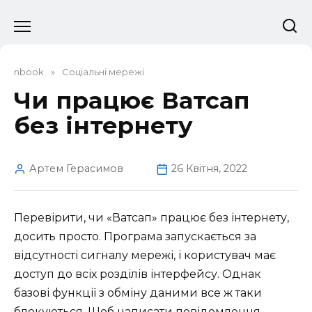
Перейти
до
вмісту
nbook
»
Соціальні мережі
Чи працює Ватсап
без інтернету
Артем Герасимов
26 Квітня, 2022
Перевірити, чи «Ватсап» працює без інтернету,
досить просто. Програма запускається за
відсутності сигналу мережі, і користувач має
доступ до всіх розділів інтерфейсу. Однак
базові функції з обміну даними все ж таки
блокуються. Щоб написати повідомлення