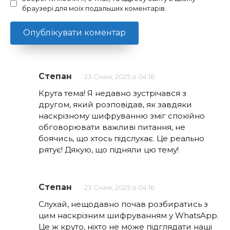
браузері для моїх подальших коментарів.
Степан
23 Січня, 2025 о 04:16
Крута тема! Я недавно зустрічався з
другом, який розповідав, як завдяки
наскрізному шифруванню зміг спокійно
обговорювати важливі питання, не
боячись, що хтось підслухає. Це реально
рятує! Дякую, що підняли цю тему!
Степан
23 Січня, 2025 о 04:16
Слухай, нещодавно почав розбиратись з
цим наскрізним шифруванням у WhatsApp.
Це ж круто, ніхто не може підглядати наші