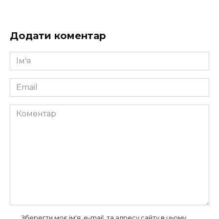
Додати коментар
Ім'я
*
Email
*
Коментар
Зберегти моє ім'я, e-mail, та адресу сайту в цьому