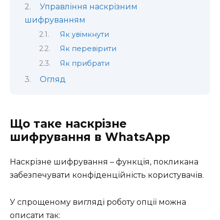
Управління наскрізним
шифруванням
Як увімкнути
Як перевірити
Як прибрати
Огляд
Що таке наскрізне
шифрування в WhatsApp
Наскрізне шифрування – функція, покликана
забезпечувати конфіденційність користувачів.
У спрощеному вигляді роботу опції можна
описати так: