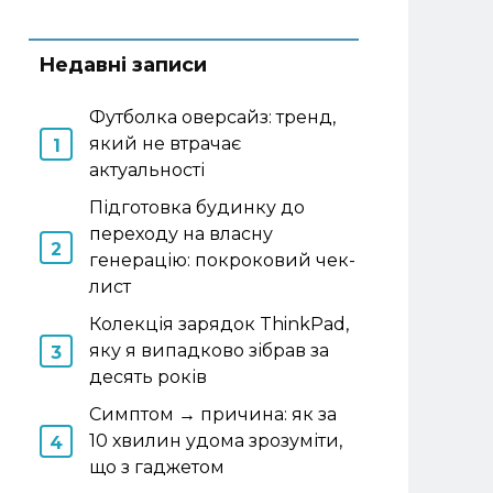
Недавні записи
Футболка оверсайз: тренд,
який не втрачає
актуальності
Підготовка будинку до
переходу на власну
генерацію: покроковий чек-
лист
Колекція зарядок ThinkPad,
яку я випадково зібрав за
десять років
Симптом → причина: як за
10 хвилин удома зрозуміти,
що з гаджетом