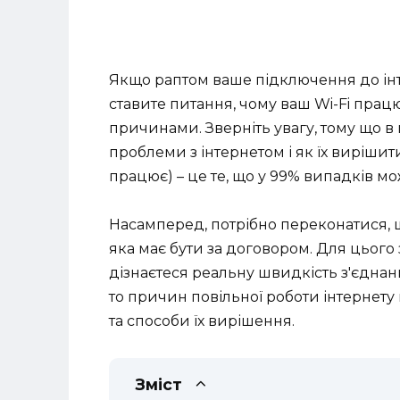
Якщо раптом ваше підключення до інте
ставите питання, чому ваш Wi-Fi прац
причинами. Зверніть увагу, тому що в 
проблеми з інтернетом і як їх вирішит
працює) – це те, що у 99% випадків м
Насамперед, потрібно переконатися, щ
яка має бути за договором. Для цього з
дізнаєтеся реальну швидкість з'єднання
то причин повільної роботи інтернету
та способи їх вирішення.
Зміст