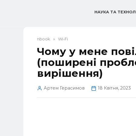
Перейти
до
НАУКА ТА ТЕХНОЛ
вмісту
nbook
»
Wi-Fi
Чому у мене пов
(поширені пробл
вирішення)
Артем Герасимов
18 Квітня, 2023