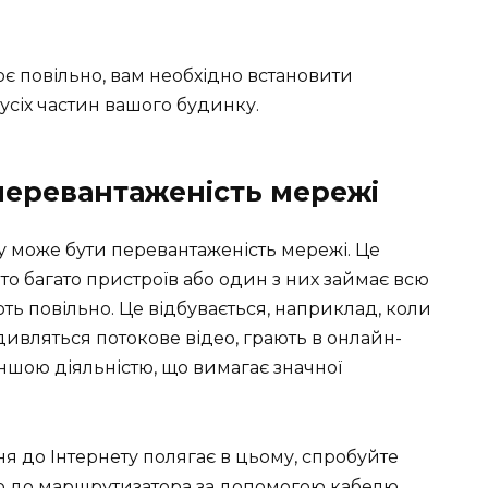
ює повільно, вам необхідно встановити
 усіх частин вашого будинку.
 перевантаженість мережі
 може бути перевантаженість мережі. Це
то багато пристроїв або один з них займає всю
ть повільно. Це відбувається, наприклад, коли
дивляться потокове відео, грають в онлайн-
ншою діяльністю, що вимагає значної
 до Інтернету полягає в цьому, спробуйте
о до маршрутизатора за допомогою кабелю