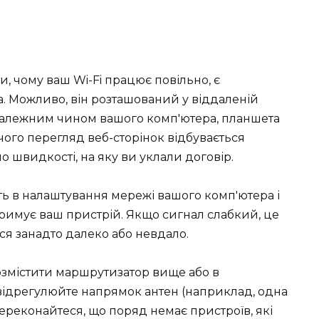
и, чому ваш Wi-Fi працює повільно, є
 Можливо, він розташований у віддаленій
є належним чином вашого комп'ютера, планшета
 чого перегляд веб-сторінок відбувається
ло швидкості, на яку ви уклали договір.
ть в налаштування мережі вашого комп'ютера і
тримує ваш пристрій. Якщо сигнал слабкий, це
ся занадто далеко або невдало.
озмістити маршрутизатор вище або в
відрегулюйте напрямок антен (наприклад, одна
переконайтеся, що поряд немає пристроїв, які