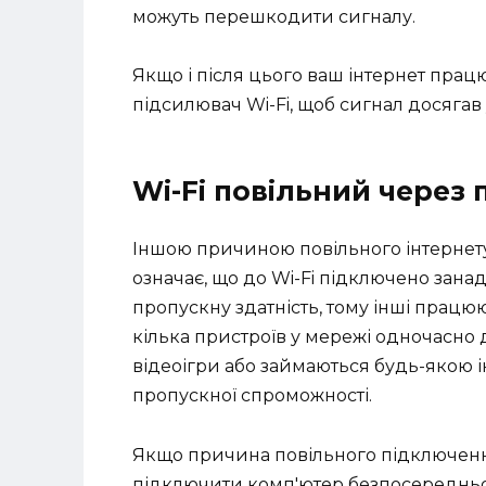
можуть перешкодити сигналу.
Якщо і після цього ваш інтернет прац
підсилювач Wi-Fi, щоб сигнал досягав
Wi-Fi повільний через
Іншою причиною повільного інтернету
означає, що до Wi-Fi підключено занад
пропускну здатність, тому інші працюю
кілька пристроїв у мережі одночасно 
відеоігри або займаються будь-якою і
пропускної спроможності.
Якщо причина повільного підключення
підключити комп'ютер безпосереднь