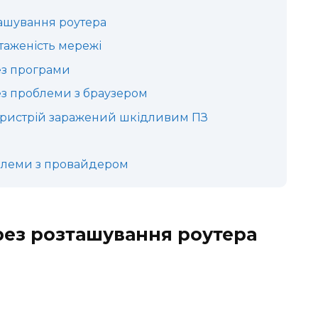
ташування роутера
таженість мережі
ез програми
ез проблеми з браузером
 пристрій заражений шкідливим ПЗ
облеми з провайдером
рез розташування роутера