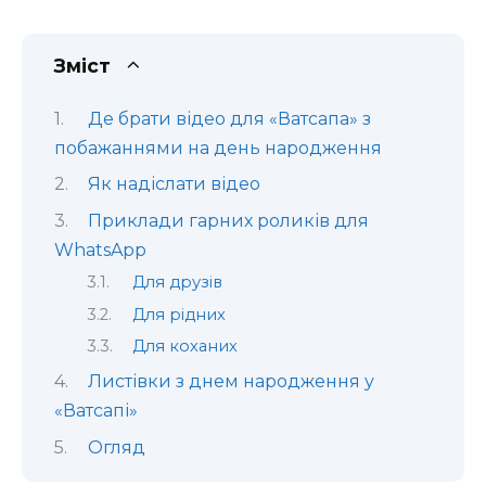
Зміст
Де брати відео для «Ватсапа» з
побажаннями на день народження
Як надіслати відео
Приклади гарних роликів для
WhatsApp
Для друзів
Для рідних
Для коханих
Листівки з днем народження у
«Ватсапі»
Огляд