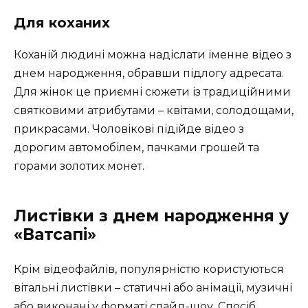
Для коханих
Коханій людині можна надіслати іменне відео з
днем народження, обравши підлогу адресата.
Для жінок це приємні сюжети із традиційними
святковими атрибутами – квітами, солодощами,
прикрасами. Чоловікові підійде відео з
дорогим автомобілем, пачками грошей та
горами золотих монет.
Листівки з днем народження у
«Ватсапі»
Крім відеофайлів, популярністю користуються
вітальні листівки – статичні або анімації, музичні
або виконані у форматі слайд-шоу. Спосіб