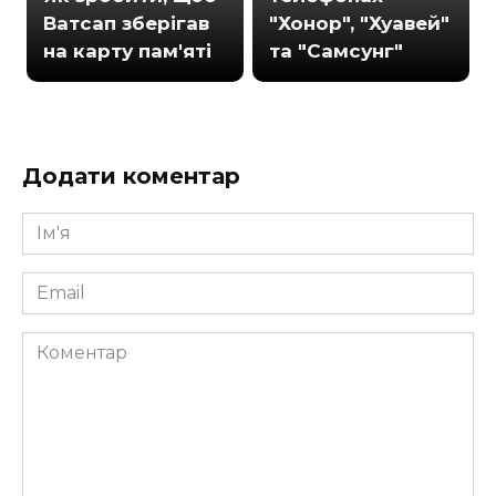
Ватсап зберігав
"Хонор", "Хуавей"
на карту пам'яті
та "Самсунг"
Додати коментар
Ім'я
*
Email
*
Коментар