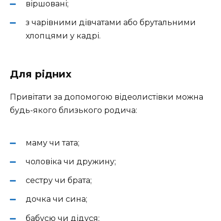
віршовані;
з чарівними дівчатами або брутальними
хлопцями у кадрі.
Для рідних
Привітати за допомогою відеолистівки можна
будь-якого близького родича:
маму чи тата;
чоловіка чи дружину;
сестру чи брата;
дочка чи сина;
бабусю чи дідуся;