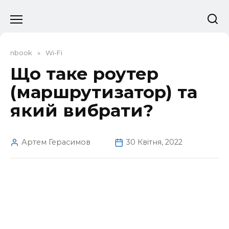
Перейти
до
вмісту
nbook
»
Wi-Fi
Що таке роутер
(маршрутизатор) та
який вибрати?
Артем Герасимов
30 Квітня, 2022