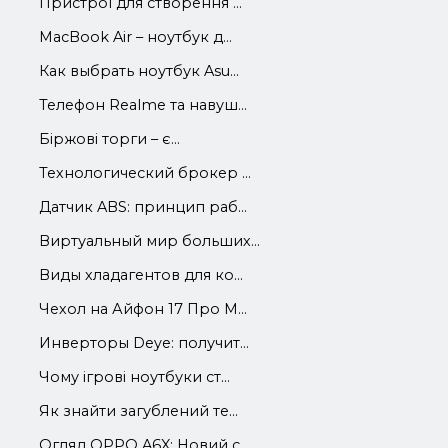
Пристрої для створення ...
MacBook Air – ноутбук д...
Как выбрать ноутбук Asu...
Телефон Realme та навуш...
Біржові торги – є...
Технологический брокер ...
Датчик ABS: принцип раб...
Виртуальный мир больших...
Виды хладагентов для ко...
Чехол на Айфон 17 Про М...
Инверторы Deye: получит...
Чому ігрові ноутбуки ст...
Як знайти загублений те...
Огляд OPPO A6X: Новий с...