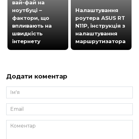
вай-фай на
ноутбуці –
Налаштування
фактори, що
роутера ASUS RT
впливають на
N11P, інструкція з
швидкість
налаштування
інтернету
маршрутизатора
Додати коментар
Ім'я
*
Email
*
Коментар