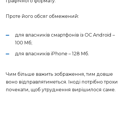
графічного формату.
Проте його обсяг обмежений:
для власників смартфонів із ОС Android –
100 Мб;
для власників iPhone – 128 Мб.
Чим більше важить зображення, тим довше
воно відправлятиметься. Іноді потрібно трохи
почекати, щоб утруднення вирішилося саме.