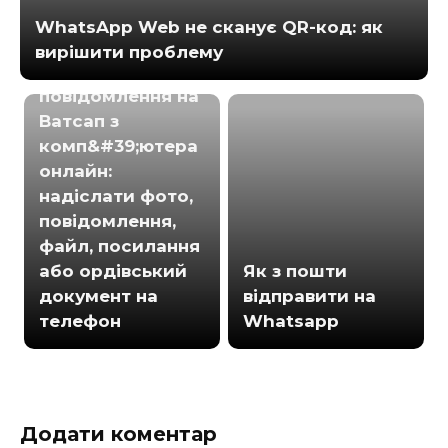
WhatsApp Web не сканує QR-код: як
вирішити проблему
Надіслати
повідомлення на
Ватсап з
комп&#39;ютера
онлайн:
надіслати фото,
повідомлення,
файл, посилання
або ордівський
Як з пошти
документ на
відправити на
телефон
Whatsapp
Додати коментар