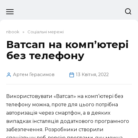
Перейти
до
вмісту
nbook
»
Соціальні мережі
Ватсап на комп’ютері
без телефону
Артем Герасимов
13 Квітня, 2022
Використовувати «Ватсап» на комп’ютері без
телефону можна, проте для цього потрібна
авторизація через смартфон, а в деяких
випадках інсталяція додаткового програмного
забезпечення. Розробники створили
спеціальну веб-версію програми, яку можна