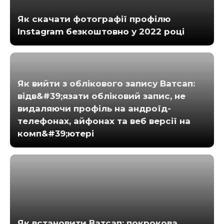
Як скачати фотографії профілю
Instagram безкоштовно у 2022 році
Як вийти з облікового запису Ватсап:
відв&#39;язати обліковий запис, не
видаляючи профіль на андроїд-
телефонах, айфонах та веб версії на
комп&#39;ютері
Як встановити Ватсап: покрокова