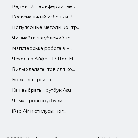
Редми 12: периферийные ...
Коаксиальный кабель и В...
Популярные методы контр...
Як знайти загублений те...
Магістерська робота з м...
Чехол на Айфон 17 Про М...
Виды хладагентов для ко...
Біржові торги – є...
Как выбрать ноутбук Asu...
Чому ігрові ноутбуки ст...
iРad Аir и стилусы: ког...