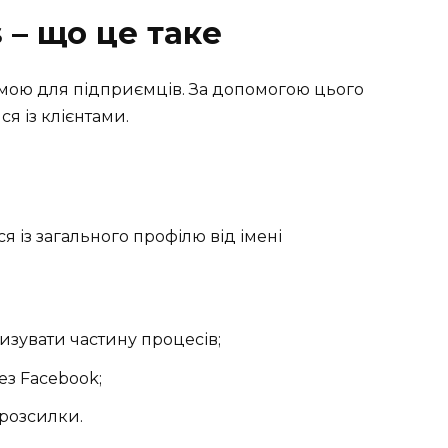
 – що це таке
амою для підприємців. За допомогою цього
я із клієнтами.
я із загального профілю від імені
изувати частину процесів;
ез Facebook;
 розсилки.