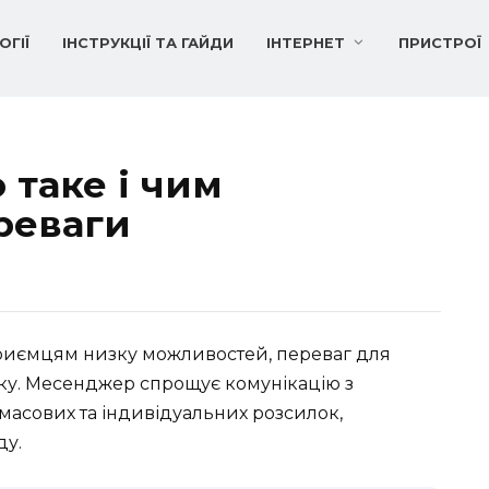
ОГІЇ
ІНСТРУКЦІЇ ТА ГАЙДИ
ІНТЕРНЕТ
ПРИСТРОЇ
 таке і чим
реваги
приємцям низку можливостей, переваг для
тку. Месенджер спрощує комунікацію з
масових та індивідуальних розсилок,
ду.