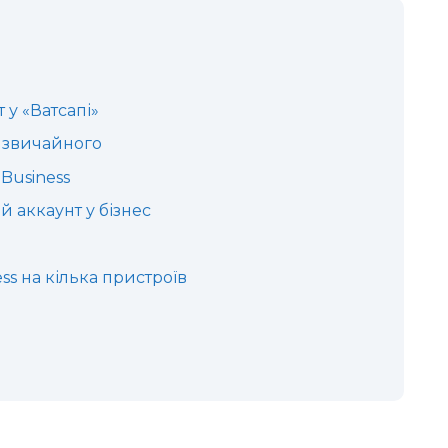
 у «Ватсапі»
д звичайного
Business
 аккаунт у бізнес
s на кілька пристроїв