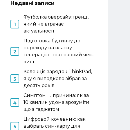
Недавні записи
Футболка оверсайз: тренд,
який не втрачає
актуальності
Підготовка будинку до
переходу на власну
генерацію: покроковий чек-
лист
Колекція зарядок ThinkPad,
яку я випадково зібрав за
десять років
Симптом → причина: як за
10 хвилин удома зрозуміти,
що з гаджетом
Цифровой кочевник: как
выбрать сим-карту для