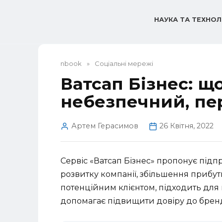
Перейти
до
НАУКА ТА ТЕХНОЛ
вмісту
nbook
»
Соціальні мережі
Ватсап Бізнес: що
небезпечний, пе
Артем Герасимов
26 Квітня, 2022
Сервіс «Ватсап Бізнес» пропонує під
розвитку компанії, збільшення прибу
потенційним клієнтом, підходить для 
допомагає підвищити довіру до брен