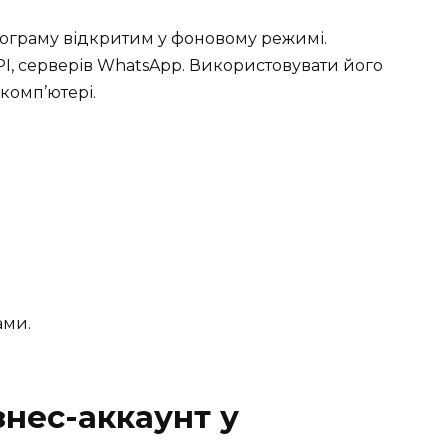
рограму відкритим у фоновому режимі.
PI, серверів WhatsApp. Використовувати його
комп’ютері.
ами.
знес-аккаунт у