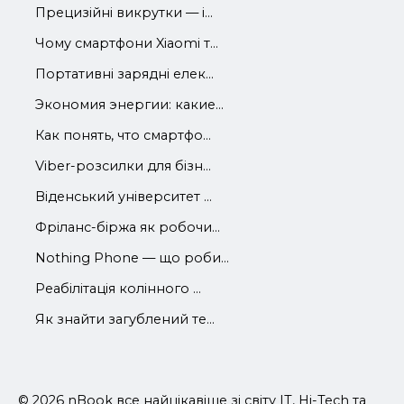
Прецизійні викрутки — і...
Чому смартфони Xiaomi т...
Портативні зарядні елек...
Экономия энергии: какие...
Как понять, что смартфо...
Viber-розсилки для бізн...
Віденський університет ...
Фріланс-біржа як робочи...
Nothing Phone — що роби...
Реабілітація колінного ...
Як знайти загублений те...
© 2026 nBook все найцікавіше зі світу IT, Hi-Tech та