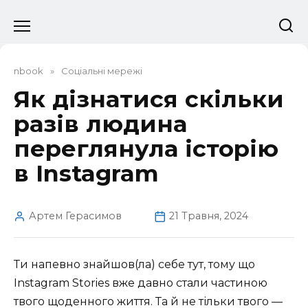
Перейти
до
вмісту
nbook
»
Соціальні мережі
Як дізнатися скільки
разів людина
переглянула історію
в Instagram
Артем Герасимов
21 Травня, 2024
Ти напевно знайшов(ла) себе тут, тому що
Instagram Stories вже давно стали частиною
твого щоденного життя. Та й не тільки твого —