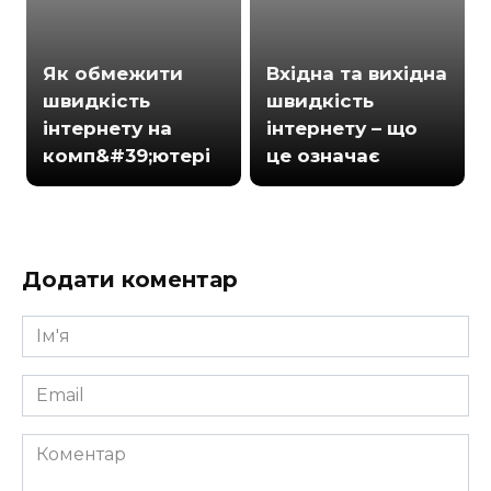
Як обмежити
Вхідна та вихідна
швидкість
швидкість
інтернету на
інтернету – що
комп&#39;ютері
це означає
Додати коментар
Ім'я
*
Email
*
Коментар