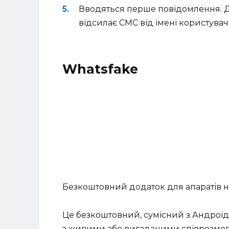
Вводяться перше повідомлення. Д
відсилає СМС від імені користувача
Whatsfake
Безкоштовний додаток для апаратів н
Це безкоштовний, сумісний з Андроїд
з живими або вигаданими співрозмо