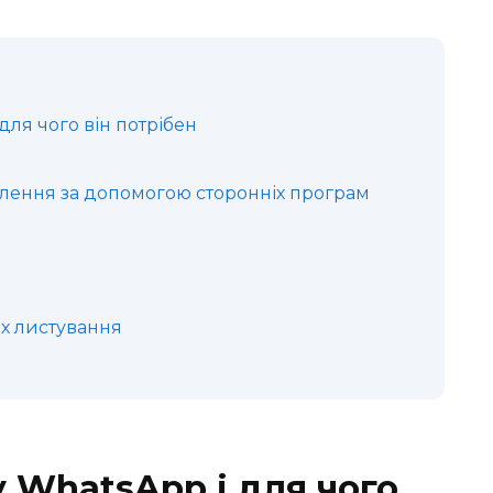
для чого він потрібен
лення за допомогою сторонніх програм
х листування
 WhatsApp і для чого