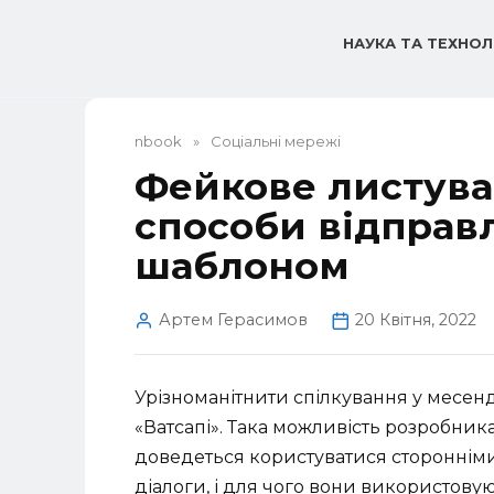
Перейти
до
НАУКА ТА ТЕХНОЛ
вмісту
nbook
»
Соціальні мережі
Фейкове листува
способи відправ
шаблоном
Артем Герасимов
20 Квітня, 2022
Урізноманітнити спілкування у месен
«Ватсапі». Така можливість розробника
доведеться користуватися сторонніми
діалоги, і для чого вони використовую