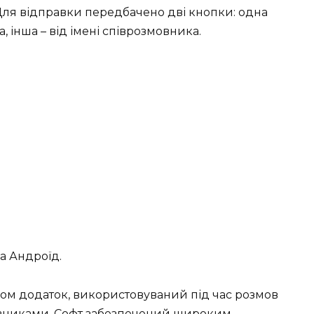
ля відправки передбачено дві кнопки: одна
, інша – від імені співрозмовника.
а Андроїд.
ом додаток, використовуваний під час розмов
вниками. Софт забезпечений широким