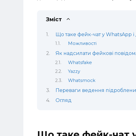
Зміст
Що таке фейк-чат у WhatsApp і 
Можливості
Як надсилати фейкові повідом
Whatsfake
Yazzy
Whatsmock
Переваги ведення підроблени
Огляд
Що таке фейк-чат у