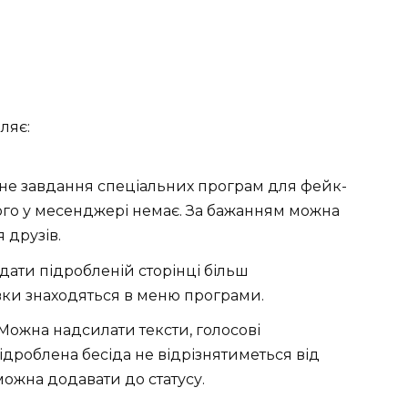
ляє:
вне завдання спеціальних програм для фейк-
ого у месенджері немає. За бажанням можна
 друзів.
дати підробленій сторінці більш
вки знаходяться в меню програми.
Можна надсилати тексти, голосові
підроблена бесіда не відрізнятиметься від
можна додавати до статусу.