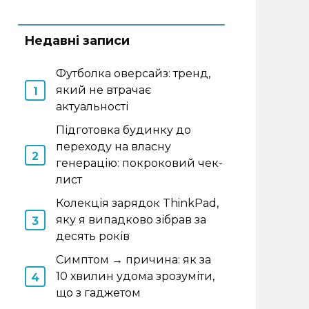
Недавні записи
Футболка оверсайз: тренд,
який не втрачає
актуальності
Підготовка будинку до
переходу на власну
генерацію: покроковий чек-
лист
Колекція зарядок ThinkPad,
яку я випадково зібрав за
десять років
Симптом → причина: як за
10 хвилин удома зрозуміти,
що з гаджетом