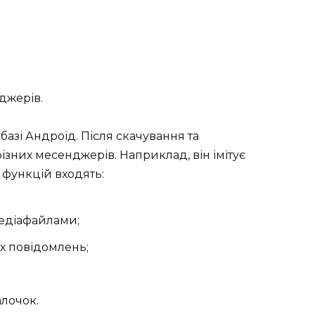
джерів.
азі Андроїд. Після скачування та
ізних месенджерів. Наприклад, він імітує
 функцій входять:
медіафайлами;
х повідомлень;
алочок.