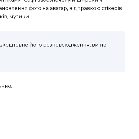
ановлення фото на аватар, відправкою стікерів
ків, музики.
езкоштовне його розповсюдження, ви не
учно.