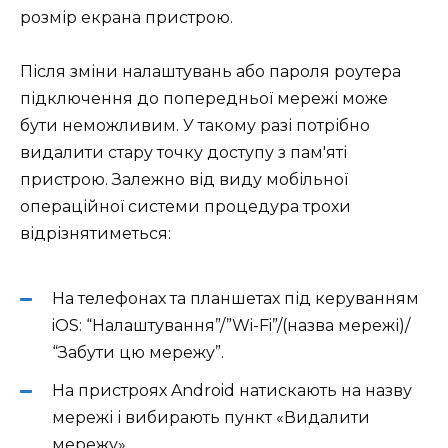
розмір екрана пристрою.
Після зміни налаштувань або пароля роутера
підключення до попередньої мережі може
бути неможливим. У такому разі потрібно
видалити стару точку доступу з пам'яті
пристрою. Залежно від виду мобільної
операційної системи процедура трохи
відрізнятиметься:
На телефонах та планшетах під керуванням
iOS: “Налаштування”/”Wi-Fi”/(назва мережі)/
“Забути цю мережу”.
На пристроях Android натискають на
назву
мережі
і вибирають пункт «Видалити
мережу».