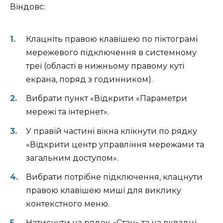
Віндовс:
Клацніть правою клавішею по піктограмі
мережевого підключення в системному
треї (області в нижньому правому куті
екрана, поряд з годинником).
Вибрати пункт «Відкрити «Параметри
мережі та інтернет».
У правій частині вікна клікнути по рядку
«Відкрити центр управління мережами та
загальним доступом».
Вибрати потрібне підключення, клацнути
правою клавішею миші для виклику
контекстного меню.
Натиснути на рядок «Стан» та на вкладці