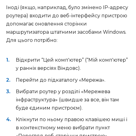
Іноді (якщо, наприклад, було змінено IP-адресу
роутера) входити до веб-інтерфейсу пристрою
допомагає оновлення сторінки
маршрутизатора штатними засобами Windows.
Для цього потрібно:
Відкрити “Цей комп'ютер” (“Мій комп'ютер”
у ранніх версіях Віндовс).
Перейти до підкаталогу «Мережа».
Вибрати роутер у розділі «Мережева
інфраструктура» (швидше за все, він там
буде єдиним пристроєм).
Клікнути по ньому правою клавішею миші і
в контекстному меню вибрати пункт
«Перегляд веб-сторінки пристрою».