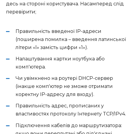
десь на стороні користувача. Насамперед слід
перевірити;
Правильність введеної IP-адреси
(поширена помилка – введення латинської
літери «l» замість цифри «1»).
Налаштування картки ноутбука або
комп'ютера.
Чи увімкнено на роутері DHCP-сервер
(інакше комп'ютер не зможе отримати
коректну IP-адресу для входу).
Правильність адрес, прописаних у
властивостях протоколу Інтернету TCP/IPv4.
Підключення кабелів до маршрутизатора:
якщо вони переплутані або під'єднані