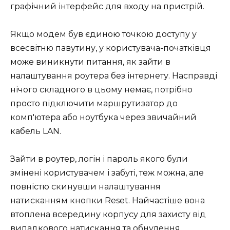
графічний інтерфейс для входу на пристрій.
Якщо модем був єдиною точкою доступу у
всесвітню павутину, у користувача-початківця
може виникнути питання, як зайти в
налаштування роутера без інтернету. Насправді
нічого складного в цьому немає, потрібно
просто підключити маршрутизатор до
комп'ютера або ноутбука через звичайний
кабель LAN.
Зайти в роутер, логін і пароль якого були
змінені користувачем і забуті, теж можна, але
повністю скинувши налаштування
натисканням кнопки Reset. Найчастіше вона
втоплена всередину корпусу для захисту від
випадкового натискання та обнулення