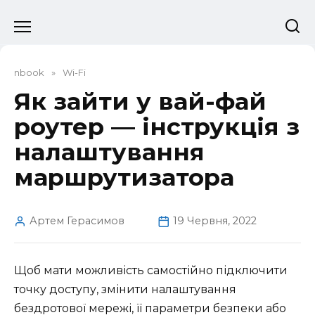
Перейти
до
вмісту
nbook
»
Wi-Fi
Як зайти у вай-фай
роутер — інструкція з
налаштування
маршрутизатора
Артем Герасимов
19 Червня, 2022
Щоб мати можливість самостійно підключити
точку доступу, змінити налаштування
бездротової мережі, її параметри безпеки або