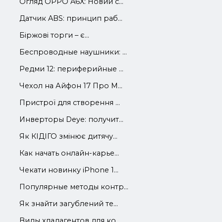
Огляд OPPO A6X: Новий с...
Датчик ABS: принцип раб...
Біржові торги – є...
Беспроводные наушники: ...
Редми 12: периферийные ...
Чехол на Айфон 17 Про М...
Пристрої для створення ...
Инверторы Deye: получит...
Як КІДІГО змінює дитячу...
Как начать онлайн-карье...
Чекати новинку iPhone 1...
Популярные методы контр...
Як знайти загублений те...
Виды хладагентов для ко...