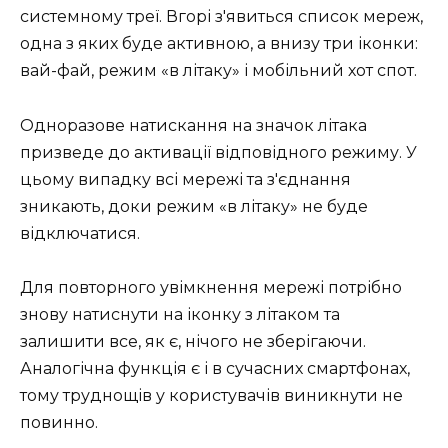
системному треї. Вгорі з'явиться список мереж,
одна з яких буде активною, а внизу три іконки:
вай-фай, режим «в літаку» і мобільний хот спот.
Одноразове натискання на значок літака
призведе до активації відповідного режиму. У
цьому випадку всі мережі та з'єднання
зникають, доки режим «в літаку» не буде
відключатися.
Для повторного увімкнення мережі потрібно
знову натиснути на іконку з літаком та
залишити все, як є, нічого не зберігаючи.
Аналогічна функція є і в сучасних смартфонах,
тому труднощів у користувачів виникнути не
повинно.