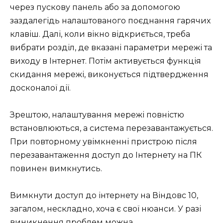
через пускову панель або за допомогою
заздалегідь налаштованого поєднання гарячих
клавіш. Далі, коли вікно відкриється, треба
вибрати розділ, де вказані параметри мережі та
виходу в Інтернет. Потім активується функція
скидання мережі, виконується підтвердження
досконалої дії.
Зрештою, налаштування мережі повністю
встановлюються, а система перезавантажується.
При повторному увімкненні пристрою після
перезавантаження доступ до Інтернету на ПК
повинен вимкнутись.
Вимкнути доступ до
інтернету на Віндовс
10,
загалом, нескладно, хоча є свої нюанси. У разі
виникнення проблем можна