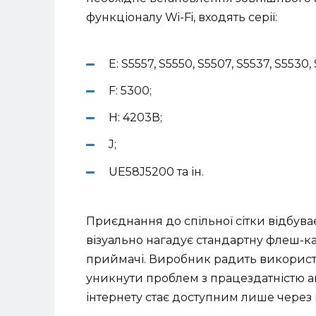
функціоналу Wi-Fi, входять серії:
E: S5557, S5550, S5507, S5537, S5530,
F: 5300;
H: 4203В;
J;
UE58J5200 та ін.
Приєднання до спільної сітки відбува
візуально нагадує стандартну флеш-ка
приймачі. Виробник радить використ
уникнути проблем з працездатністю а
інтернету стає доступним лише через 