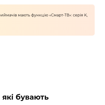
риймачів мають функцію «Смарт-ТВ»: серія K,
 які бувають