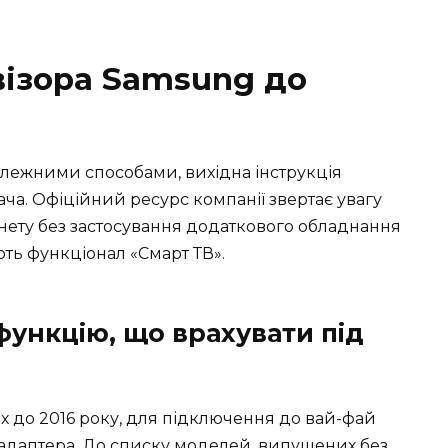
візора Samsung до
алежними способами, вихідна інструкція
ча. Офіційний ресурс компанії звертає увагу
ернету без застосування додаткового обладнання
ть функціонал «Смарт ТВ».
функцію, що врахувати під
х до 2016 року, для підключення до вай-фай
адаптера. До списку моделей, випущених без