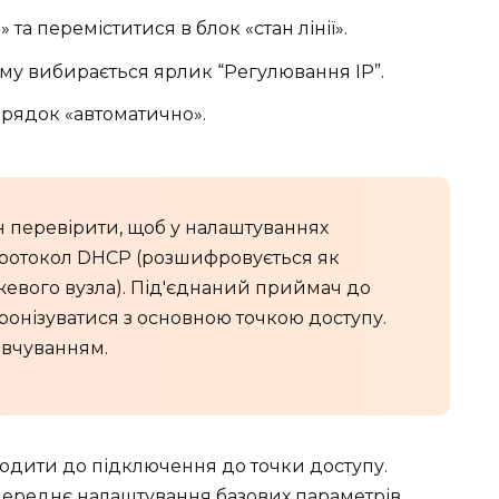
та переміститися в блок «стан лінії».
ому вибирається ярлик “Регулювання IP”.
и рядок «автоматично».
 перевірити, щоб у налаштуваннях
ротокол DHCP (розшифровується як
евого вузла). Під'єднаний приймач до
ронізуватися з основною точкою доступу.
овчуванням.
ходити до підключення до точки доступу.
ереднє налаштування базових параметрів.