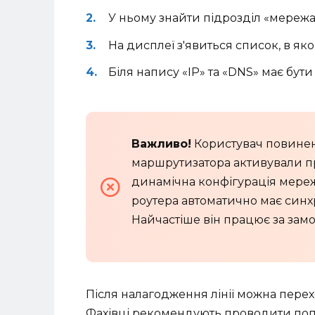
У ньому знайти підрозділ «мережа» 
На дисплеї з'явиться список, в як
Біля напису «IP» та «DNS» має бут
Важливо!
Користувач повинен
маршрутизатора активували п
динамічна конфігурація мереж
роутера автоматично має синх
Найчастіше він працює за зам
Після налагодження лінії можна пере
Фахівці рекомендують проводити поп