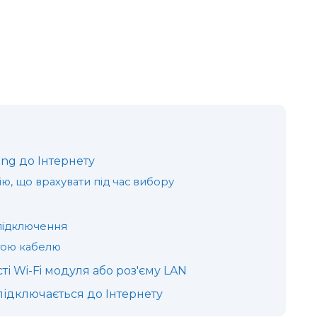
ng до Інтернету
ію, що врахувати під час вибору
підключення
гою кабелю
сті Wi-Fi модуля або роз'єму LAN
підключається до Інтернету