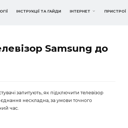
ОГІЇ
ІНСТРУКЦІЇ ТА ГАЙДИ
ІНТЕРНЕТ
ПРИСТРОЇ
елевізор Samsung до
увачі запитують, як підключити телевізор
єднання нескладна, за умови точного
ний час.