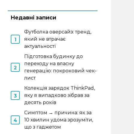
Недавні записи
Футболка оверсайз: тренд,
який не втрачає
актуальності
Підготовка будинку до
переходу на власну
генерацію: покроковий чек-
лист
Колекція зарядок ThinkPad,
яку я випадково зібрав за
десять років
Симптом → причина: як за
10 хвилин удома зрозуміти,
що з гаджетом