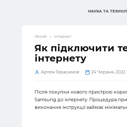
Перейти
до
НАУКА ТА ТЕХНОЛ
вмісту
nbook
»
Інтернет
Як підключити т
інтернету
Артем Герасимов
24 Червня, 2022
Після покупки нового пристрою корист
Samsung до інтернету. Процедура при
виконання інструкції займає мінімаль