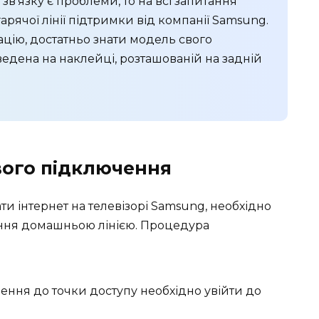
в'язку є проблеми, то на всі запитання
арячої лінії підтримки від компанії Samsung.
цію, достатньо знати модель свого
едена на наклейці, розташованій на задній
вого підключення
ати
інтернет на телевізорі
Samsung, необхідно
іння домашньою лінією. Процедура
ння до точки доступу необхідно увійти до