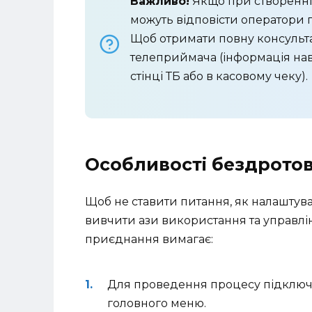
Важливо!
Якщо при створенні з
можуть відповісти оператори г
Щоб отримати повну консульта
телеприймача (інформація нав
стінці ТБ або в касовому чеку).
Особливості бездрото
Щоб не ставити питання, як налаштув
вивчити ази використання та управл
приєднання вимагає:
Для проведення процесу підключе
головного меню.