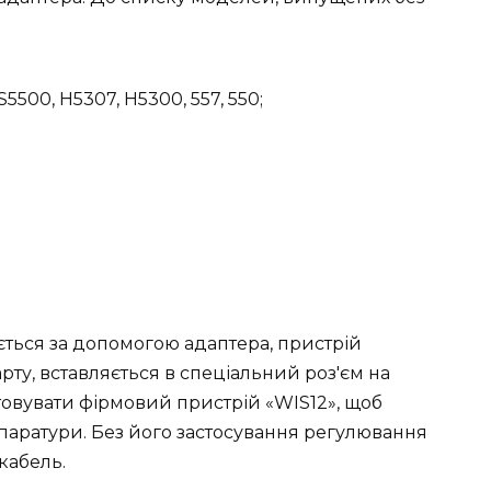
 S5500, H5307, H5300, 557, 550;
ється за допомогою адаптера, пристрій
рту, вставляється в спеціальний роз'єм на
овувати фірмовий пристрій «WIS12», щоб
паратури. Без його застосування регулювання
кабель.