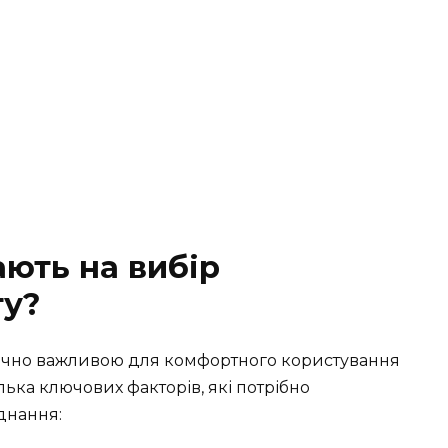
ають на вибір
ту?
тично важливою для комфортного користування
лька ключових факторів, які потрібно
днання: