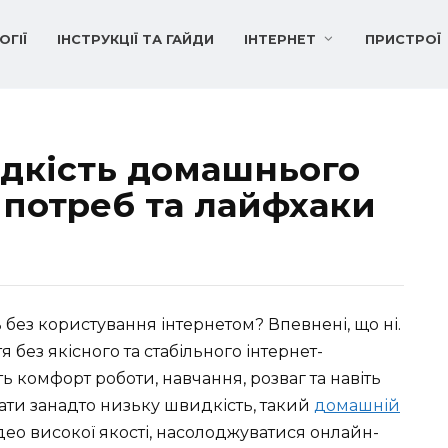
ОГІЇ
ІНСТРУКЦІЇ ТА ГАЙДИ
ІНТЕРНЕТ
ПРИСТРОЇ
идкість домашнього
з потреб та лайфхаки
без користування інтернетом? Впевнені, що ні.
без якісного та стабільного інтернет-
ь комфорт роботи, навчання, розваг та навіть
ати занадто низьку швидкість, такий
домашній
ео високої якості, насолоджуватися онлайн-