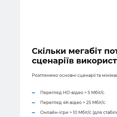
Скільки мегабіт по
сценаріїв викорис
Розглянемо основні сценарії та міні
Перегляд HD-відео > 5 Мбіт/с.
Перегляд 4K-відео > 25 Мбіт/с.
Онлайн-ігри > 10 Мбіт/с (для стабіл