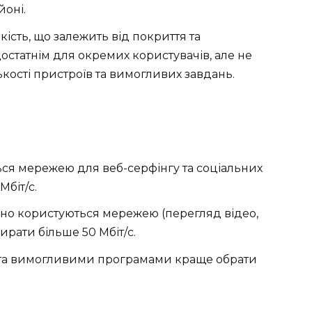
йоні.
ість, що залежить від покриття та
остатнім для окремих користувачів, але не
кості пристроїв та вимогливих завдань.
ься мережею для веб-серфінгу та соціальних
Мбіт/с.
тивно користуються мережею (перегляд відео,
рати більше 50 Мбіт/с.
та вимогливими програмами краще обрати