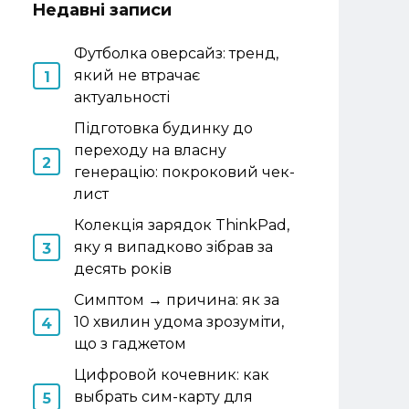
Недавні записи
Футболка оверсайз: тренд,
який не втрачає
актуальності
Підготовка будинку до
переходу на власну
генерацію: покроковий чек-
лист
Колекція зарядок ThinkPad,
яку я випадково зібрав за
десять років
Симптом → причина: як за
10 хвилин удома зрозуміти,
що з гаджетом
Цифровой кочевник: как
выбрать сим-карту для