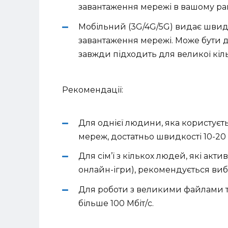
завантаження мережі в вашому ра
Мобільний (3G/4G/5G) видає швидк
завантаження мережі. Може бути д
завжди підходить для великої кіль
Рекомендації:
Для однієї людини, яка користуєт
мереж, достатньо швидкості 10-20 
Для сім’ї з кількох людей, які ак
онлайн-ігри), рекомендується виби
Для роботи з великими файлами 
більше 100 Мбіт/с.