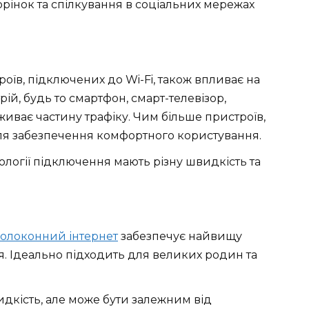
рінок та спілкування в соціальних мережах
роїв, підключених до Wi-Fi, також впливає на
ій, будь то смартфон, смарт-телевізор,
живає частину трафіку. Чим більше пристроїв,
ля забезпечення комфортного користування.
нології підключення мають різну швидкість та
олоконний інтернет
забезпечує найвищу
ня. Ідеально підходить для великих родин та
дкість, але може бути залежним від