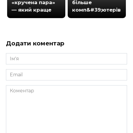
«кручена пара»
більше
— який краще
комп&#39;ютерів
Додати коментар
Ім'я
*
Email
*
Коментар