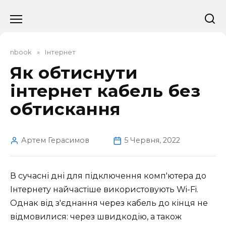
Перейти
до
вмісту
nbook
»
Інтернет
Як обтиснути
інтернет кабель без
обтискання
Артем Герасимов
5 Червня, 2022
В сучасні дні для підключення комп'ютера до
Інтернету найчастіше використовують Wi-Fi.
Однак від з'єднання через кабель до кінця не
відмовилися: через швидкодію, а також