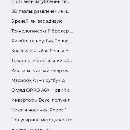
Як знайти загублений те...
3D пазлы: развлечение и...
5 речей, які вас здивую...
Технологический брокер ...
Як обрати ноутбук Thund...
Коаксиальный кабель и В...
Товарно-матеріальний об...
Как начать онлайн-карье...
MacBook Air – ноутбук д...
Огляд OPPO A6X: Новий с...
Инверторы Deye: получит...
Чекати новинку iPhone 1...
Популярные методы контр...
Біржові торги – є...