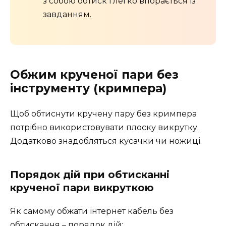
з собою обтиск і легко впорається із
завданням.
Обжим крученої пари без
інструменту (кримпера)
Щоб обтиснути кручену пару без кримпера
потрібно використовувати плоску викрутку.
Додатково знадобляться кусачки чи ножиці.
Порядок дій при обтисканні
крученої пари викруткою
Як самому обжати інтернет кабель без
обтискання – порядок дій: