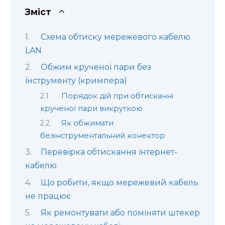
Зміст
Схема обтиску мережевого кабелю
LAN
Обжим крученої пари без
інструменту (кримпера)
Порядок дій при обтисканні
крученої пари викруткою
Як обжимати
безінструментальний конектор
Перевірка обтискання інтернет-
кабелю
Що робити, якщо мережевий кабель
не працює
Як ремонтувати або поміняти штекер