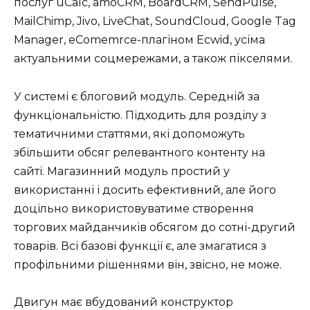
послуг uCalc, amoCRM, BoardCRM, SendPulse,
MailChimp, Jivo, LiveChat, SoundCloud, Google Tag
Manager, eComemrce-плагіном Ecwid, усіма
актуальними соцмережами, а також пікселями.
У системі є блоговий модуль. Середній за
функціональністю. Підходить для розділу з
тематичними статтями, які допоможуть
збільшити обсяг релевантного контенту на
сайті. Магазинний модуль простий у
використанні і досить ефективний, але його
доцільно використовуватиме створення
торгових майданчиків обсягом до сотні-другий
товарів. Всі базові функції є, але змагатися з
профільними рішеннями він, звісно, не може.
Двигун має вбудований конструктор