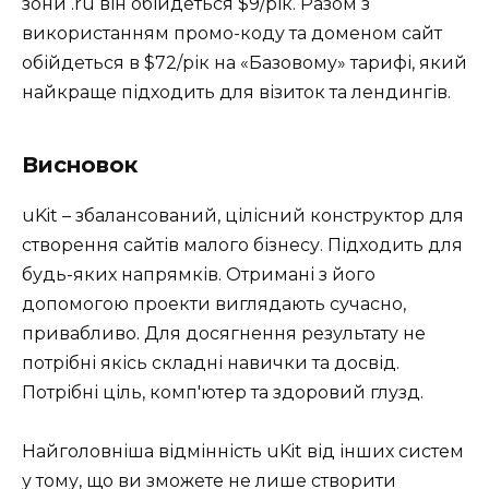
зони .ru він обійдеться $9/рік. Разом з
використанням промо-коду та доменом сайт
обійдеться в $72/рік на «Базовому» тарифі, який
найкраще підходить для візиток та лендингів.
Висновок
uKit – збалансований, цілісний конструктор для
створення сайтів малого бізнесу. Підходить для
будь-яких напрямків. Отримані з його
допомогою проекти виглядають сучасно,
привабливо. Для досягнення результату не
потрібні якісь складні навички та досвід.
Потрібні ціль, комп'ютер та здоровий глузд.
Найголовніша відмінність uKit від інших систем
у тому, що ви зможете не лише створити