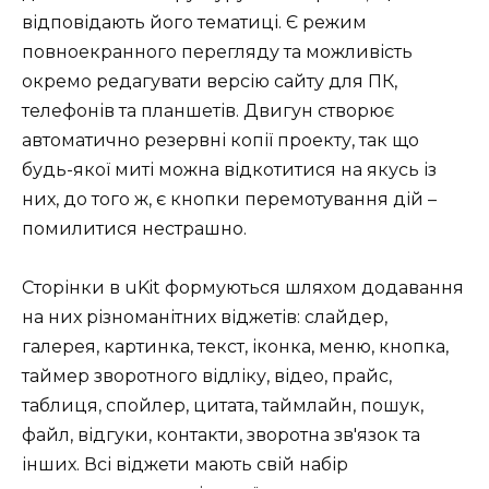
відповідають його тематиці. Є режим
повноекранного перегляду та можливість
окремо редагувати версію сайту для ПК,
телефонів та планшетів. Двигун створює
автоматично резервні копії проекту, так що
будь-якої миті можна відкотитися на якусь із
них, до того ж, є кнопки перемотування дій –
помилитися нестрашно.
Сторінки в uKit формуються шляхом додавання
на них різноманітних віджетів: слайдер,
галерея, картинка, текст, іконка, меню, кнопка,
таймер зворотного відліку, відео, прайс,
таблиця, спойлер, цитата, таймлайн, пошук,
файл, відгуки, контакти, зворотна зв'язок та
інших. Всі віджети мають свій набір