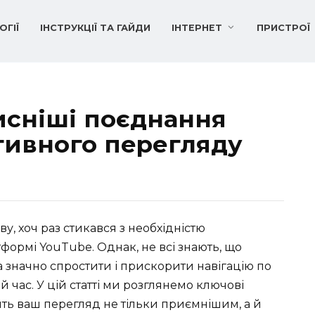
ОГІЇ
ІНСТРУКЦІЇ ТА ГАЙДИ
ІНТЕРНЕТ
ПРИСТРОЇ
исніші поєднання
тивного перегляду
ву, хоч раз стикався з необхідністю
формі YouTube. Однак, не всі знають, що
 значно спростити і прискорити навігацію по
 час. У цій статті ми розглянемо ключові
ять ваш перегляд не тільки приємнішим, а й