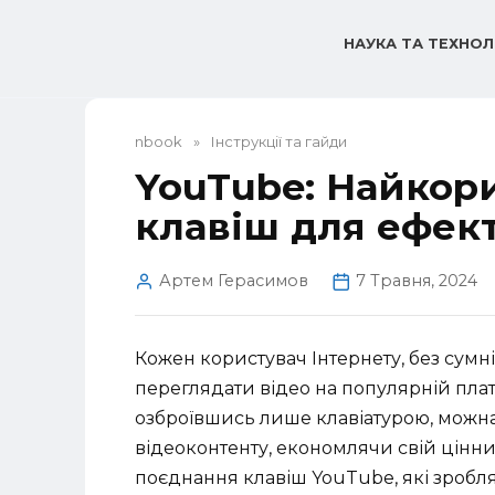
Перейти
до
НАУКА ТА ТЕХНОЛ
вмісту
nbook
»
Інструкції та гайди
YouTube: Найкор
клавіш для ефек
Артем Герасимов
7 Травня, 2024
Кожен користувач Інтернету, без сумні
переглядати відео на популярній плат
озброївшись лише клавіатурою, можна
відеоконтенту, економлячи свій цінний
поєднання клавіш YouTube, які зробл