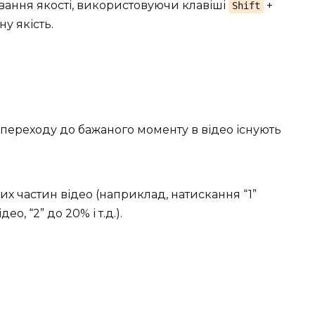
вання якості, використовуючи клавіші
+
Shift
у якість.
 переходу до бажаного моменту в відео існують
их частин відео (наприклад, натискання “1”
, “2” до 20% і т.д.).