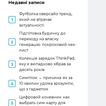
Недавні записи
Футболка оверсайз: тренд,
який не втрачає
актуальності
Підготовка будинку до
переходу на власну
генерацію: покроковий чек-
лист
Колекція зарядок ThinkPad,
яку я випадково зібрав за
десять років
Симптом → причина: як за
10 хвилин удома зрозуміти,
що з гаджетом
Цифровой кочевник: как
выбрать сим-карту для