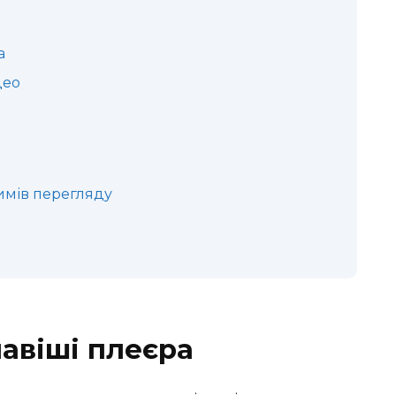
а
део
имів перегляду
лавіші плеєра