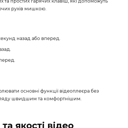
 та простих гарячих клавіш, які допоможуть
ючих рухів мишкою.
секунд назад або вперед.
азад.
перед.
ролювати основні функції відеоплеєра без
гляду швидшим та комфортнішим.
та якості відео