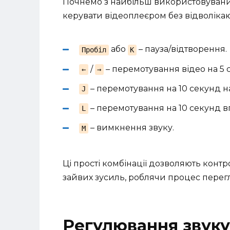
Почнемо з найбільш використовуваних
керувати відеоплеєром без відволіка
або
– пауза/відтворення.
Пробіл
K
/
– перемотування відео на 5 
←
→
– перемотування на 10 секунд н
J
– перемотування на 10 секунд в
L
– вимкнення звуку.
M
Ці прості комбінації дозволяють конт
зайвих зусиль, роблячи процес пере
Регулювання звуку 