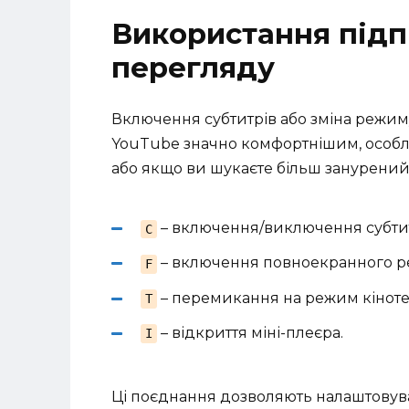
Використання підп
перегляду
Включення субтитрів або зміна режим
YouTube значно комфортнішим, особли
або якщо ви шукаєте більш занурений
– включення/виключення субтит
C
– включення повноекранного р
F
– перемикання на режим кіноте
T
– відкриття міні-плеєра.
I
Ці поєднання дозволяють налаштовува