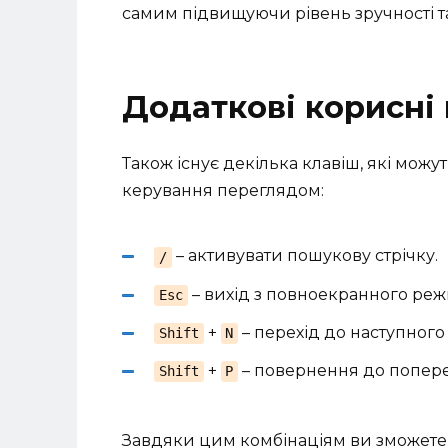
самим підвищуючи рівень зручності та
Додаткові корисні 
Також існує декілька клавіш, які мож
керування переглядом:
– активувати пошукову стрічку.
/
– вихід з повноекранного режи
Esc
+
– перехід до наступного 
Shift
N
+
– повернення до попере
Shift
P
Завдяки цим комбінаціям ви зможете 