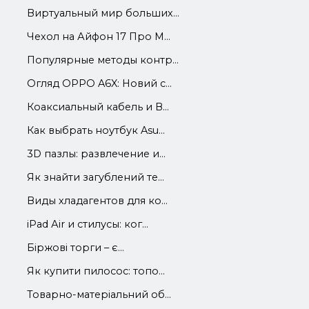
Виртуальный мир больших...
Чехол на Айфон 17 Про М...
Популярные методы контр...
Огляд OPPO A6X: Новий с...
Коаксиальный кабель и В...
Как выбрать ноутбук Asu...
3D пазлы: развлечение и...
Як знайти загублений те...
Виды хладагентов для ко...
iРad Аir и стилусы: ког...
Біржові торги – є...
Як купити пилосос: топо...
Товарно-матеріальний об...