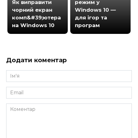
Як виправити
режим у
чорний екран
Windows 10 —
комп&#39;ютера
для ігор та
на Windows 10
програм
Додати коментар
Ім'я
*
Email
*
Коментар