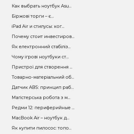
Как выбрать ноутбук Asu...
Біржові торги – є...
iРad Аir и стилусы: ког...
Почему стоит инвестиров...
Як електронний стабіліз...
Чому ігрові ноутбуки ст...
Пристрої для створення ...
Товарно-матеріальний об...
Датчик ABS: принцип раб...
Магістерська робота з м...
Редми 12: периферийные ...
MacBook Air – ноутбук д...
Як купити пилосос: топо...