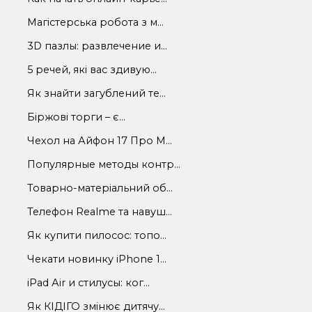
Магістерська робота з м...
3D пазлы: развлечение и...
5 речей, які вас здивую...
Як знайти загублений те...
Біржові торги – є...
Чехол на Айфон 17 Про М...
Популярные методы контр...
Товарно-матеріальний об...
Телефон Realme та навуш...
Як купити пилосос: топо...
Чекати новинку iPhone 1...
iРad Аir и стилусы: ког...
Як КІДІГО змінює дитячу...