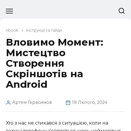
Перейти
до
вмісту
nbook
»
Інструкції та гайди
Вловимо Момент:
Мистецтво
Створення
Скріншотів на
Android
Артем Герасимов
19 Лютого, 2024
Хто з нас не стикався з ситуацією, коли на
екрані телефону з’являється щось неймовірно