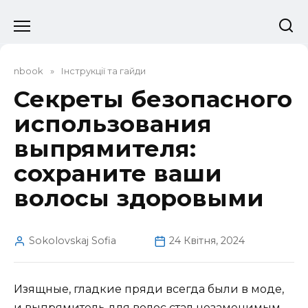
Перейти
до
вмісту
nbook
»
Інструкції та гайди
Секреты безопасного
использования
выпрямителя:
сохраните ваши
волосы здоровыми
Sokolovskaj Sofia
24 Квітня, 2024
Изящные, гладкие пряди всегда были в моде,
и выпрямитель для волос стал незаменимым