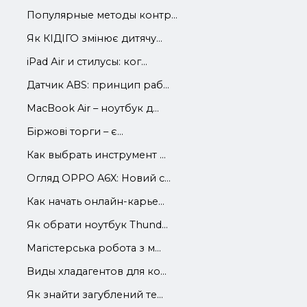
Популярные методы контр...
Як КІДІГО змінює дитячу...
iРad Аir и стилусы: ког...
Датчик ABS: принцип раб...
MacBook Air – ноутбук д...
Біржові торги – є...
Как выбрать инструмент ...
Огляд OPPO A6X: Новий с...
Как начать онлайн-карье...
Як обрати ноутбук Thund...
Магістерська робота з м...
Виды хладагентов для ко...
Як знайти загублений те...