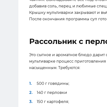
добавив соль, перец и любимые специ
Крышку мультиварки закрывают и вы
После окончания программы суп готов
Рассольник с перл
Это сытное и ароматное блюдо дарит
мультиварке процесс приготовления с
насыщенным. Требуются:
500 г говядины;
140 г перловки
150 г картофеля;