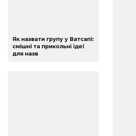
Як назвати групу у Ватсапі:
смішні та прикольні ідеї
для назв