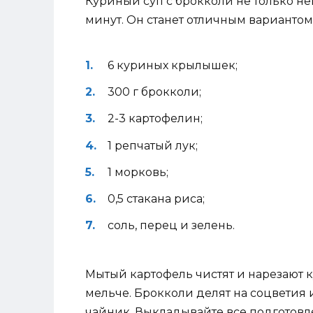
Куриный суп с брокколи не только нев
минут. Он станет отличным вариантом
6 куриных крылышек;
300 г брокколи;
2-3 картофелин;
1 репчатый лук;
1 морковь;
0,5 стакана риса;
соль, перец и зелень.
Мытый картофель чистят и нарезают к
мельче. Брокколи делят на соцветия
чайник. Выкладывайте все подготовл