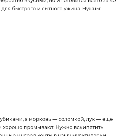
ероятно вкусный, но и готовится всего за 40
 для быстрого и сытного ужина. Нужны:
убиками, а морковь — соломкой, лук — еще
 и хорошо промывают. Нужно вскипятить
енные ингредиенты в чашу мультиварки,