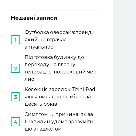
Недавні записи
Футболка оверсайз: тренд,
який не втрачає
актуальності
Підготовка будинку до
переходу на власну
генерацію: покроковий чек-
лист
Колекція зарядок ThinkPad,
яку я випадково зібрав за
десять років
Симптом → причина: як за
10 хвилин удома зрозуміти,
що з гаджетом