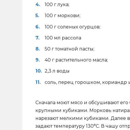
100 г лука;
100 г моркови;
100 г соленых огурцов;
100 мл рассола
50 г томатной пасты;
40 г растительного масла;
2,3 л воды
соль, перец горошком, кориандр и
Сначала моют мясо и обсушивают его
крупными кубиками. Морковь натираю
нарезают мелкими кубиками. Далее в
задают температуру 130°C. В чашу отп