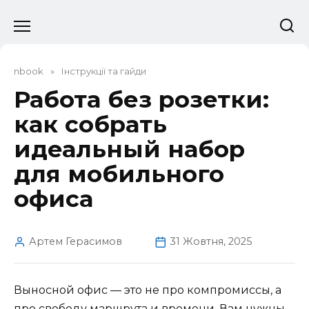
Перейти
до
вмісту
nbook
»
Інструкції та гайди
Работа без розетки:
как собрать
идеальный набор
для мобильного
офиса
Артем Герасимов
31 Жовтня, 2025
Выносной офис — это не про компромиссы, а
про свободу маршрута и времени. Вам нужны