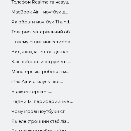
Телефон Realme та навуш...
MacBook Air – ноутбук д...
Як обрати ноутбук Thund...
Товарно-матеріальний об...
Почему стоит инвестиров...
Виды хладагентов для ко...
Как выбрать инструмент ...
Магістерська робота з м...
iРad Аir и стилусы: ког...
Біржові торги – є...
Редми 12: периферийные ...
Чому ігрові ноутбуки ст...
Як електронний стабіліз...