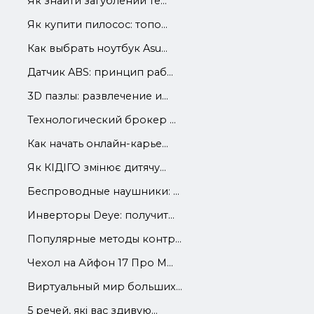
Як знайти загублений те...
Як купити пилосос: топо...
Как выбрать ноутбук Asu...
Датчик ABS: принцип раб...
3D пазлы: развлечение и...
Технологический брокер ...
Как начать онлайн-карье...
Як КІДІГО змінює дитячу...
Беспроводные наушники: ...
Инверторы Deye: получит...
Популярные методы контр...
Чехол на Айфон 17 Про М...
Виртуальный мир больших...
5 речей, які вас здивую...