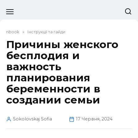
Перейти
до
вмісту
nbook
»
Інструкції та гайди
Причины женского
бесплодия и
важность
планирования
беременности в
создании семьи
Sokolovskaj Sofia
17 Червня, 2024