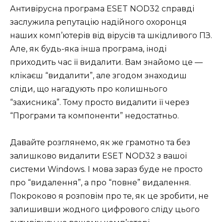
Антивірусна програма ESET NOD32 справді
заслужила репутацію надійного охоронця
наших комп’ютерів від вірусів та шкідливого ПЗ.
Але, як будь-яка інша програма, іноді
приходить час її видалити. Вам знайомо це —
клікаєш “видалити”, але згодом знаходиш
сліди, що нагадують про колишнього
“захисника”. Тому просто видалити її через
“Програми та компоненти” недостатньо.
Давайте розглянемо, як же грамотно та без
залишково видалити ESET NOD32 з вашої
системи Windows. І мова зараз буде не просто
про “видалення”, а про “повне” видалення.
Покроково я розповім про те, як це зробити, не
залишивши жодного цифрового сліду цього