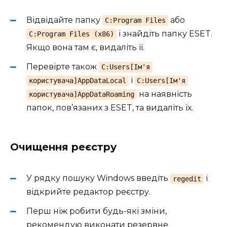
Відвідайте папку
або
C:Program Files
і знайдіть папку ESET.
C:Program Files (x86)
Якщо вона там є, видаліть її.
Перевірте також
C:Users[Ім'я
і
користувача]AppDataLocal
C:Users[Ім'я
на наявність
користувача]AppDataRoaming
папок, пов’язаних з ESET, та видаліть їх.
Очищення реєстру
У рядку пошуку Windows введіть
і
regedit
відкрийте редактор реєстру.
Перш ніж робити будь-які зміни,
рекомендую виконати резервне