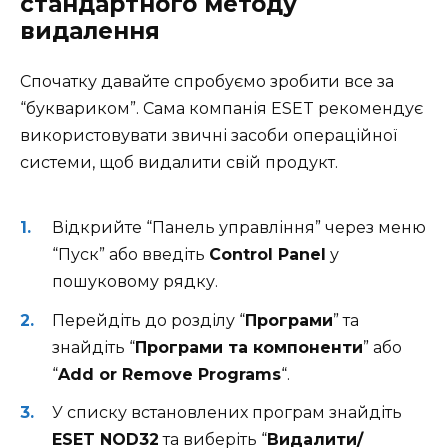
стандартного методу
видалення
Спочатку давайте спробуємо зробити все за
“буквариком”. Сама компанія ESET рекомендує
використовувати звичні засоби операційної
системи, щоб видалити свій продукт.
Відкрийте “Панель управління” через меню
“Пуск” або введіть
Control Panel
у
пошуковому рядку.
Перейдіть до розділу “
Програми
” та
знайдіть “
Програми та компоненти
” або
“
Add or Remove Programs
“.
У списку встановлених програм знайдіть
ESET NOD32
та виберіть “
Видалити/