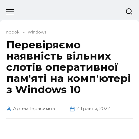
Перейти
до
вмісту
nbook
»
Windows
Перевіряємо
наявність вільних
слотів оперативної
пам'яті на комп'ютері
з Windows 10
Артем Герасимов
2 Травня, 2022