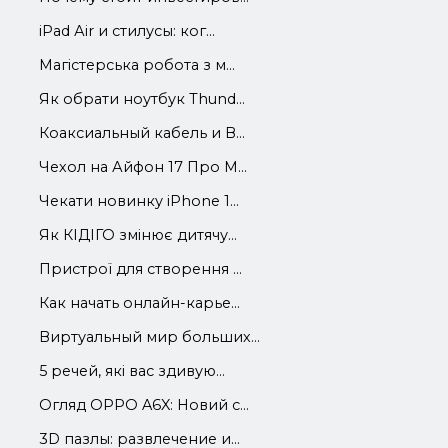
iРad Аir и стилусы: ког...
Магістерська робота з м...
Як обрати ноутбук Thund...
Коаксиальный кабель и В...
Чехол на Айфон 17 Про М...
Чекати новинку iPhone 1...
Як КІДІГО змінює дитячу...
Пристрої для створення ...
Как начать онлайн-карье...
Виртуальный мир больших...
5 речей, які вас здивую...
Огляд OPPO A6X: Новий с...
3D пазлы: развлечение и...