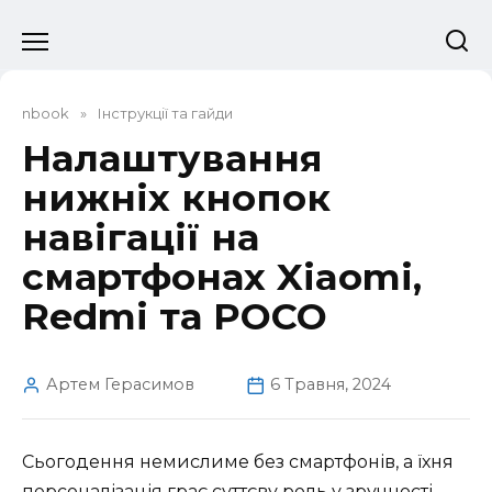
Перейти
до
вмісту
nbook
»
Інструкції та гайди
Налаштування
нижніх кнопок
навігації на
смартфонах Xiaomi,
Redmi та POCO
Артем Герасимов
6 Травня, 2024
Сьогодення немислиме без смартфонів, а їхня
персоналізація грає суттєву роль у зручності