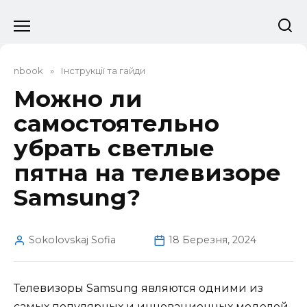
Перейти
до
вмісту
nbook
»
Інструкції та гайди
Можно ли
самостоятельно
убрать светлые
пятна на телевизоре
Samsung?
Sokolovskaj Sofia
18 Березня, 2024
Телевизоры Samsung являются одними из
самых популярных и инновационных моделей