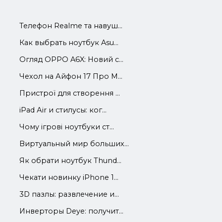
Телефон Realme та навуш...
Как выбрать ноутбук Asu...
Огляд OPPO A6X: Новий с...
Чехол на Айфон 17 Про М...
Пристрої для створення ...
iРad Аir и стилусы: ког...
Чому ігрові ноутбуки ст...
Виртуальный мир больших...
Як обрати ноутбук Thund...
Чекати новинку iPhone 1...
3D пазлы: развлечение и...
Инверторы Deye: получит...