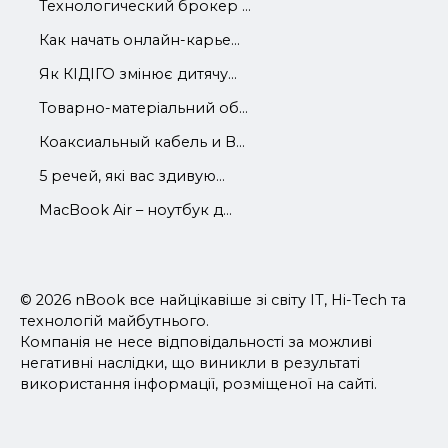
Технологический брокер ...
Как начать онлайн-карье...
Як КІДІГО змінює дитячу...
Товарно-матеріальний об...
Коаксиальный кабель и В...
5 речей, які вас здивую...
MacBook Air – ноутбук д...
© 2026 nBook все найцікавіше зі світу IT, Hi-Tech та
технологій майбутнього.
Компанія не несе відповідальності за можливі
негативні наслідки, що виникли в результаті
використання інформації, розміщеної на сайті.