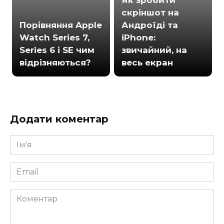
Як зробити
скріншот на
Порівняння Apple
Андроїді та
Watch Series 7,
iPhone:
Series 6 і SE чим
звичайний, на
відрізняються?
весь екран
Додати коментар
Ім'я
*
Email
*
Коментар