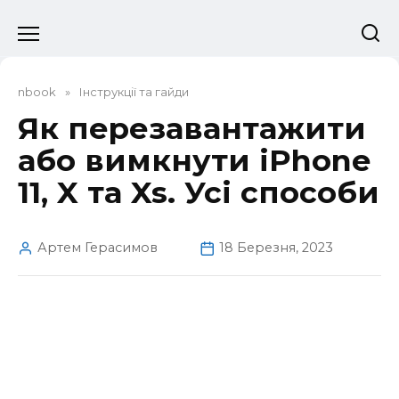
Перейти
до
вмісту
nbook
»
Інструкції та гайди
Як перезавантажити
або вимкнути iPhone
11, X та Xs. Усі способи
Артем Герасимов
18 Березня, 2023