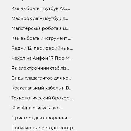
Как выбрать ноутбук Asu...
MacBook Air – ноутбук д...
Магістерська робота з м...
Как выбрать инструмент ...
Редми 12: периферийные ...
Чехол на Айфон 17 Про М...
Як електронний стабіліз...
Виды хладагентов для ко...
Коаксиальный кабель и В...
Технологический брокер ...
iРad Аir и стилусы: ког...
Пристрої для створення ...
Популярные методы контр...