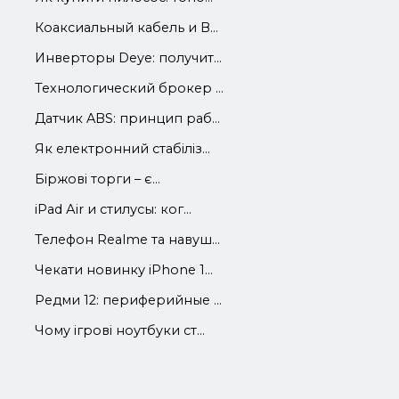
Коаксиальный кабель и В...
Инверторы Deye: получит...
Технологический брокер ...
Датчик ABS: принцип раб...
Як електронний стабіліз...
Біржові торги – є...
iРad Аir и стилусы: ког...
Телефон Realme та навуш...
Чекати новинку iPhone 1...
Редми 12: периферийные ...
Чому ігрові ноутбуки ст...