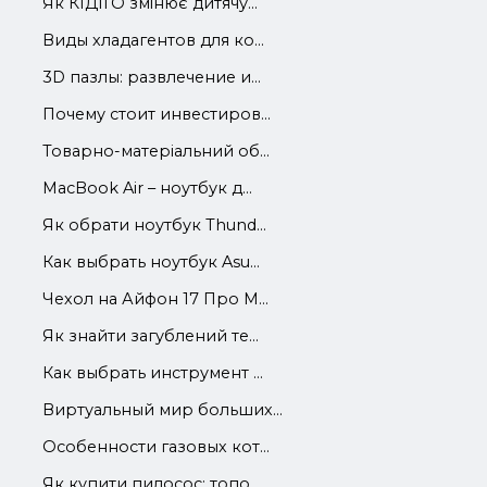
Як КІДІГО змінює дитячу...
Виды хладагентов для ко...
3D пазлы: развлечение и...
Почему стоит инвестиров...
Товарно-матеріальний об...
MacBook Air – ноутбук д...
Як обрати ноутбук Thund...
Как выбрать ноутбук Asu...
Чехол на Айфон 17 Про М...
Як знайти загублений те...
Как выбрать инструмент ...
Виртуальный мир больших...
Особенности газовых кот...
Як купити пилосос: топо...