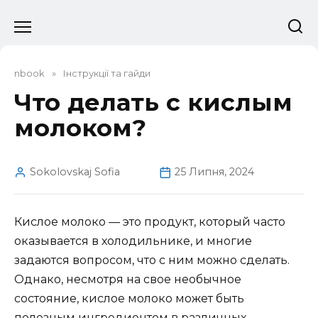
Перейти
до
вмісту
nbook
»
Інструкції та гайди
Что делать с кислым
молоком?
Sokolovskaj Sofia
25 Липня, 2024
Кислое молоко — это продукт, который часто
оказывается в холодильнике, и многие
задаются вопросом, что с ним можно сделать.
Однако, несмотря на свое необычное
состояние, кислое молоко может быть
полезным ингредиентом в различных