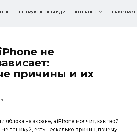
ОГІЇ
ІНСТРУКЦІЇ ТА ГАЙДИ
ІНТЕРНЕТ
ПРИСТРОЇ
 iPhone не
ависает:
ые причины и их
24
яблока на экране, а iPhone молчит, как твой
у. Не паникуй, есть несколько причин, почему