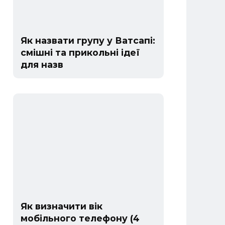
Як назвати групу у Ватсапі:
смішні та прикольні ідеї
для назв
Як визначити вік
мобільного телефону (4