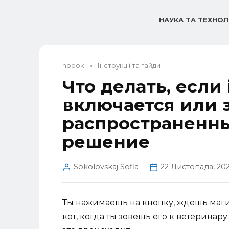
Перейти
до
НАУКА ТА ТЕХНОЛ
вмісту
nbook
»
Інструкції та гайди
Что делать, если
включается или з
распространенн
решение
Sokolovskaj Sofia
22 Листопада, 20
Ты нажимаешь на кнопку, ждешь магии 
кот, когда ты зовешь его к ветеринар