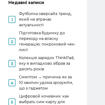
Недавні записи
Футболка оверсайз: тренд,
який не втрачає
актуальності
Підготовка будинку до
переходу на власну
генерацію: покроковий чек-
лист
Колекція зарядок ThinkPad,
яку я випадково зібрав за
десять років
Симптом → причина: як за
10 хвилин удома зрозуміти,
що з гаджетом
Цифровой кочевник: как
выбрать сим-карту для