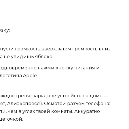
зку:
пусти громкость вверх, затем громкость вниз.
а не увидишь яблоко.
 одновременно нажми кнопку питания и
оготипа Apple.
аждое третье зарядное устройство в доме —
т, Алиэкспресс!). Осмотри разъем телефона:
и, чем в углах твоей комнаты. Аккуратно
щеточкой.