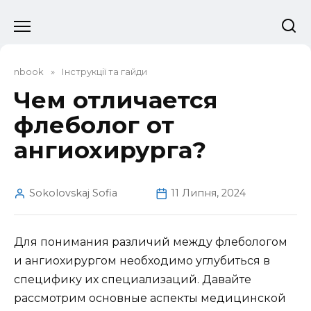
Перейти
до
вмісту
nbook
»
Інструкції та гайди
Чем отличается
флеболог от
ангиохирурга?
Sokolovskaj Sofia
11 Липня, 2024
Для понимания различий между флебологом
и ангиохирургом необходимо углубиться в
специфику их специализаций. Давайте
рассмотрим основные аспекты медицинской