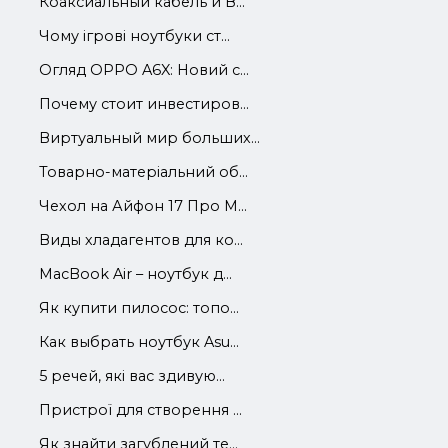
Коаксиальный кабель и В...
Чому ігрові ноутбуки ст...
Огляд OPPO A6X: Новий с...
Почему стоит инвестиров...
Виртуальный мир больших...
Товарно-матеріальний об...
Чехол на Айфон 17 Про М...
Виды хладагентов для ко...
MacBook Air – ноутбук д...
Як купити пилосос: топо...
Как выбрать ноутбук Asu...
5 речей, які вас здивую...
Пристрої для створення ...
Як знайти загублений те...