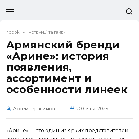
Перейти
до
вмісту
nbook
»
Інструкції та гайди
Армянский бренди
«Арине»: история
появления,
ассортимент и
особенности линеек
Артем Герасимов
20 Січня, 2025
«Арине» — это один из ярких представителей
армянского коньячного искусства, известного