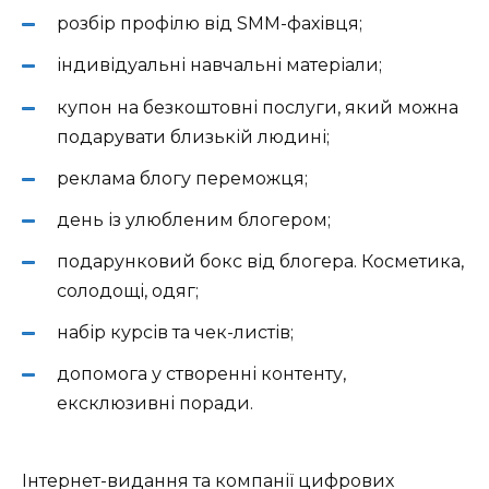
розбір профілю від SMM-фахівця;
індивідуальні навчальні матеріали;
купон на безкоштовні послуги, який можна
подарувати близькій людині;
реклама блогу переможця;
день із улюбленим блогером;
подарунковий бокс від блогера. Косметика,
солодощі, одяг;
набір курсів та чек-листів;
допомога у створенні контенту,
ексклюзивні поради.
Інтернет-видання та компанії цифрових