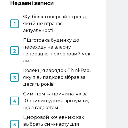
Недавні записи
Футболка оверсайз: тренд,
який не втрачає
актуальності
Підготовка будинку до
переходу на власну
генерацію: покроковий чек-
лист
Колекція зарядок ThinkPad,
яку я випадково зібрав за
десять років
Симптом → причина: як за
10 хвилин удома зрозуміти,
що з гаджетом
Цифровой кочевник: как
выбрать сим-карту для