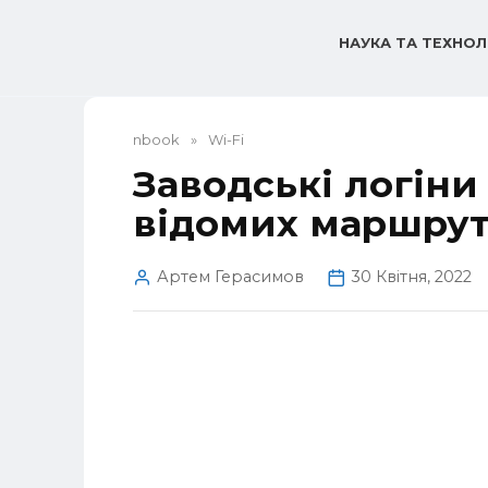
Перейти
до
НАУКА ТА ТЕХНОЛ
вмісту
nbook
»
Wi-Fi
Заводські логіни 
відомих маршрут
Артем Герасимов
30 Квітня, 2022