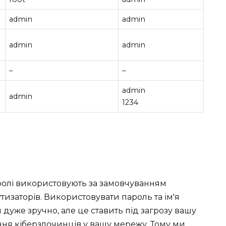
admin
admin
admin
admin
–
–
admin
admin
1234
паролі використовують за замовчуванням
заторів. Використовувати пароль та ім'я
дуже зручно, але це ставить під загрозу вашу
ня кіберзлочинців у вашу мережу. Тому ми