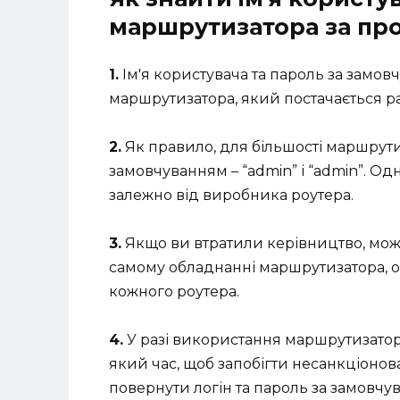
маршрутизатора за пр
1.
Ім'я користувача та пароль за замо
маршрутизатора, який постачається ра
2.
Як правило, для більшості маршрутиз
замовчуванням – “admin” і “admin”. Одн
залежно від виробника роутера.
3.
Якщо ви втратили керівництво, можн
самому обладнанні маршрутизатора, о
кожного роутера.
4.
У разі використання маршрутизатора
який час, щоб запобігти несанкціоно
повернути логін та пароль за замовч