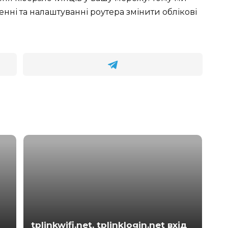
і та налаштуванні роутера змінити облікові
tplinkwifi.net, tplinklogin.net вхід