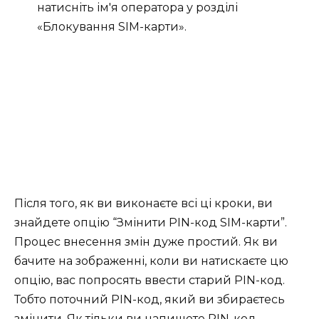
натисніть ім'я оператора у розділі
«Блокування SIM-карти».
Після того, як ви виконаєте всі ці кроки, ви
знайдете опцію “Змінити PIN-код SIM-карти”.
Процес внесення змін дуже простий. Як ви
бачите на зображенні, коли ви натискаєте цю
опцію, вас попросять ввести старий PIN-код.
Тобто поточний PIN-код, який ви збираєтесь
змінити. Як тільки ви напишете PIN-код,