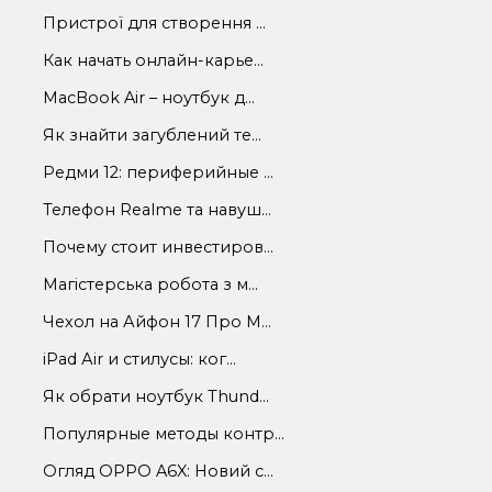
Пристрої для створення ...
Как начать онлайн-карье...
MacBook Air – ноутбук д...
Як знайти загублений те...
Редми 12: периферийные ...
Телефон Realme та навуш...
Почему стоит инвестиров...
Магістерська робота з м...
Чехол на Айфон 17 Про М...
iРad Аir и стилусы: ког...
Як обрати ноутбук Thund...
Популярные методы контр...
Огляд OPPO A6X: Новий с...