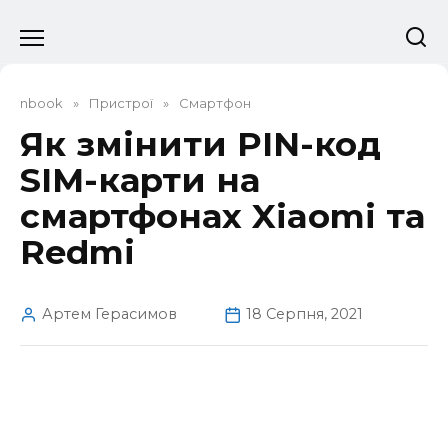
Перейти
до
вмісту
nbook
»
Пристрої
»
Смартфон
Як змінити PIN-код
SIM-карти на
смартфонах Xiaomi та
Redmi
Артем Герасимов
18 Серпня, 2021