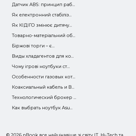
Датчик ABS: принцип раб...
Як електронний стабіліз...
Як КІДІГО змінює дитячу...
Товарно-матеріальний об...
Біржові торги – є...
Виды хладагентов для ко...
Чому ігрові ноутбуки ст...
Особенности газовых кот...
Коаксиальный кабель и В...
Технологический брокер ...
Как выбрать ноутбук Asu...
© 2026 nBook все найцікавіше зі світу IT, Hi-Tech та