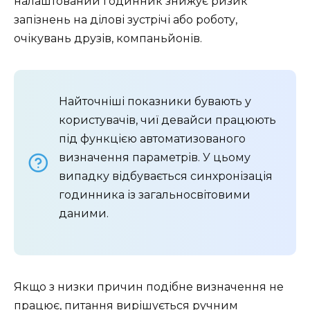
налаштований годинник знижує ризик
запізнень на ділові зустрічі або роботу,
очікувань друзів, компаньйонів.
Найточніші показники бувають у
користувачів, чиї девайси працюють
під функцією автоматизованого
визначення параметрів. У цьому
випадку відбувається синхронізація
годинника із загальносвітовими
даними.
Якщо з низки причин подібне визначення не
працює, питання вирішується ручним