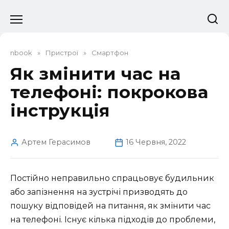
Перейти
до
вмісту
nbook
»
Пристрої
»
Смартфон
Як змінити час на
телефоні: покрокова
інструкція
Артем Герасимов
16 Червня, 2022
Постійно неправильно спрацьовує будильник
або запізнення на зустрічі призводять до
пошуку відповідей на питання, як змінити час
на телефоні. Існує кілька підходів до проблеми,