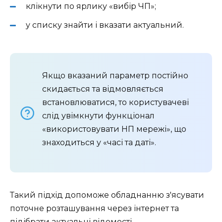
клікнути по ярлику «вибір ЧП»;
у списку знайти і вказати актуальний.
Якщо вказаний параметр постійно
скидається та відмовляється
встановлюватися, то користувачеві
слід увімкнути функціонал
«використовувати НП мережі», що
знаходиться у «часі та даті».
Такий підхід допоможе обладнанню з'ясувати
поточне розташування через інтернет та
підібрати актуальні відомості.