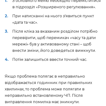
З основного меню необхідно переміститися
в підрозділ «Розширеного регулювання».
При натисканні на нього з'явиться пункт
«дата та час».
Після кліка за вказаним розділом потрібно
перевірити, щоб перемикач «часу та дати
мережі» був у активованому стані – щоб
внести зміни, його доведеться вимкнути.
Потім залишиться ввести точний час.
Якщо проблема полягає в неправильно
відображається годинник при правильних
хвилинах, то проблема може полягати в
неправильно встановленому ЧП. Після
виправлення помилка має зникнути.