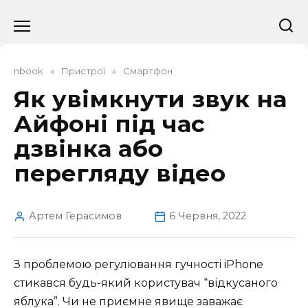
Перейти
до
вмісту
nbook
»
Пристрої
»
Смартфон
Як увімкнути звук на
Айфоні під час
дзвінка або
перегляду відео
Артем Герасимов
6 Червня, 2022
З проблемою регулювання гучності iPhone
стикався будь-який користувач “відкусаного
яблука”. Чи не приємне явище заважає