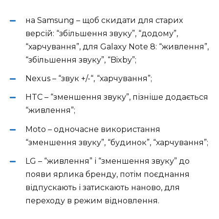
на Samsung – щоб скидати для старих
версій: “збільшення звуку”, “додому”,
“харчування”, для Galaxy Note 8: “живлення”,
“збільшення звуку”, “Bixby”;
Nexus – “звук +/-“, “харчування”;
HTC – “зменшення звуку”, пізніше додається
“живлення”;
Moto – одночасне використання
“зменшення звуку”, “будинок”, “харчування”;
LG – “живлення” і “зменшення звуку” до
появи ярлика бренду, потім поєднання
відпускають і затискають наново, для
переходу в режим відновлення.