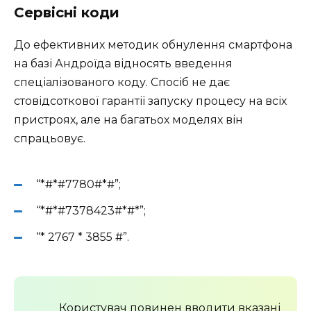
Сервісні коди
До ефективних методик обнулення смартфона
на базі Андроїда відносять введення
спеціалізованого коду. Спосіб не дає
стовідсоткової гарантії запуску процесу на всіх
пристроях, але на багатьох моделях він
спрацьовує.
“*#*#7780#*#”;
“*#*#7378423#*#*”;
“* 2767 * 3855 #”.
Користувач повинен вводити вказані