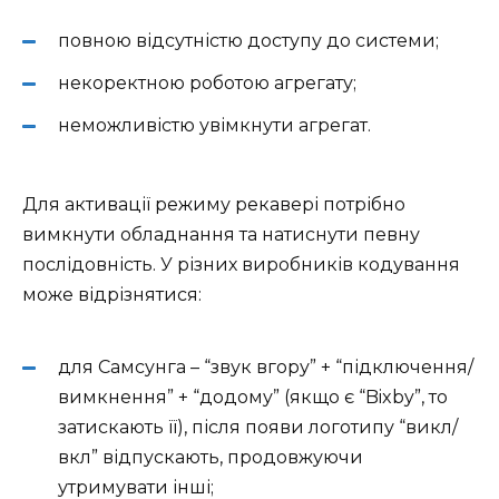
повною відсутністю доступу до системи;
некоректною роботою агрегату;
неможливістю увімкнути агрегат.
Для активації режиму рекавері потрібно
вимкнути обладнання та натиснути певну
послідовність. У різних виробників кодування
може відрізнятися:
для Самсунга – “звук вгору” + “підключення/
вимкнення” + “додому” (якщо є “Bixby”, то
затискають її), після появи логотипу “викл/
вкл” відпускають, продовжуючи
утримувати інші;