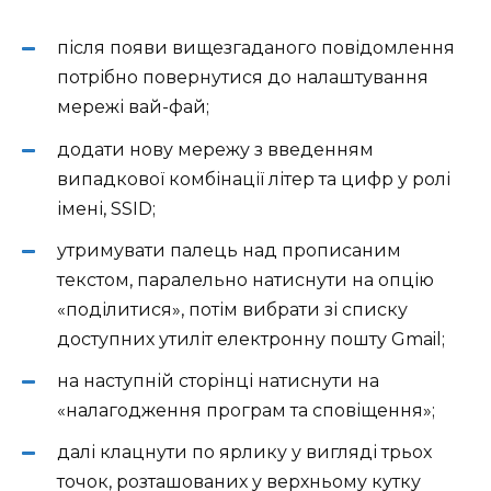
після появи вищезгаданого повідомлення
потрібно повернутися до налаштування
мережі вай-фай;
додати нову мережу з введенням
випадкової комбінації літер та цифр у ролі
імені, SSID;
утримувати палець над прописаним
текстом, паралельно натиснути на опцію
«поділитися», потім вибрати зі списку
доступних утиліт електронну пошту Gmail;
на наступній сторінці натиснути на
«налагодження програм та сповіщення»;
далі клацнути по ярлику у вигляді трьох
точок, розташованих у верхньому кутку