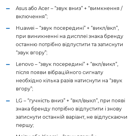
Asus або Acer – “звук вниз” + “вимкнення /
включення”;
Huawei – “звук посередині” + “викл/вкл”,
при виникненні на дисплеї знака бренду
останню потрібно відпустити та затиснути
“звук вгору”;
Lenovo – “звук посередині” + “вкл/викл”,
після появи вібраційного сигналу
необхідно кілька разів натиснути на “звук
вгору”;
LG – “гучність вниз” + “вкл/выкл”, при появі
знака бренду потрібно відпустити і знову
затиснути останній варіант, не відпускаючи
першу;