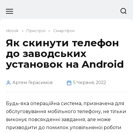
Перейти
до
вмісту
nbook
»
Пристрої
»
Смартфон
Як скинути телефон
до заводських
установок на Android
Артем Герасимов
5 Червня, 2022
Будь-яка операційна система, призначена для
обслуговування мобільного телефону, не тільки
виконує повсякденні завдання, але може
призводити до помилок уповільненої роботи