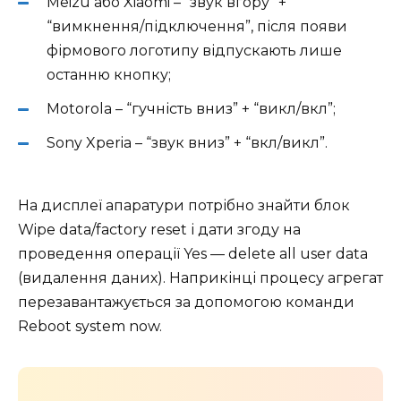
Meizu або Xiaomi – “звук вгору” +
“вимкнення/підключення”, після появи
фірмового логотипу відпускають лише
останню кнопку;
Motorola – “гучність вниз” + “викл/вкл”;
Sony Xperia – “звук вниз” + “вкл/викл”.
На дисплеї апаратури потрібно знайти блок
Wipe data/factory reset і дати згоду на
проведення операції Yes — delete all user data
(видалення даних). Наприкінці процесу агрегат
перезавантажується за допомогою команди
Reboot system now.