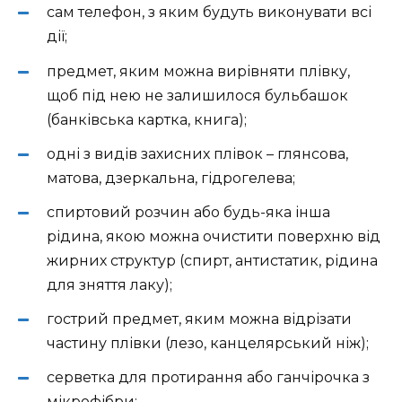
сам телефон, з яким будуть виконувати всі
дії;
предмет, яким можна вирівняти плівку,
щоб під нею не залишилося бульбашок
(банківська картка, книга);
одні з видів захисних плівок – глянсова,
матова, дзеркальна, гідрогелева;
спиртовий розчин або будь-яка інша
рідина, якою можна очистити поверхню від
жирних структур (спирт, антистатик, рідина
для зняття лаку);
гострий предмет, яким можна відрізати
частину плівки (лезо, канцелярський ніж);
серветка для протирання або ганчірочка з
мікрофібри;