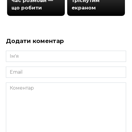
час розмови —
тріснутим
що робити
екраном
Додати коментар
Ім'я
*
Email
*
Коментар