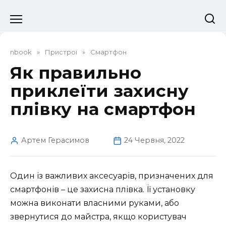
Перейти
до
вмісту
nbook
»
Пристрої
»
Смартфон
Як правильно
приклеїти захисну
плівку на смартфон
Артем Герасимов
24 Червня, 2022
Один із важливих аксесуарів, призначених для
смартфонів – це захисна плівка. Її установку
можна виконати власними руками, або
звернутися до майстра, якщо користувач