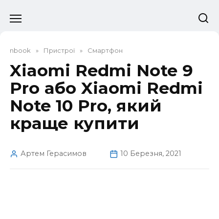
Перейти
до
вмісту
nbook
»
Пристрої
»
Смартфон
Xiaomi Redmi Note 9
Pro або Xiaomi Redmi
Note 10 Pro, який
краще купити
Артем Герасимов
10 Березня, 2021