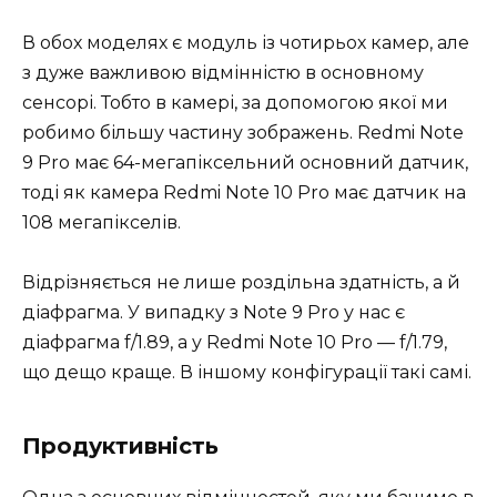
В обох моделях є модуль із чотирьох камер, але
з дуже важливою відмінністю в основному
сенсорі. Тобто в камері, за допомогою якої ми
робимо більшу частину зображень. Redmi Note
9 Pro має 64-мегапіксельний основний датчик,
тоді як камера Redmi Note 10 Pro має датчик на
108 мегапікселів.
Відрізняється не лише роздільна здатність, а й
діафрагма. У випадку з Note 9 Pro у нас є
діафрагма f/1.89, а у Redmi Note 10 Pro — f/1.79,
що дещо краще. В іншому конфігурації такі самі.
Продуктивність