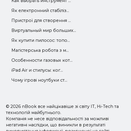
Как выбрать инструмент ...
Як електронний стабіліз...
Пристрої для створення ...
Виртуальный мир больших...
Як купити пилосос: топо...
Магістерська робота з м...
Особенности газовых кот...
iРad Аir и стилусы: ког...
Чому ігрові ноутбуки ст...
© 2026 nBook все найцікавіше зі світу IT, Hi-Tech та
технологій майбутнього.
Компанія не несе відповідальності за можливі
негативні наслідки, що виникли в результаті
використання інформації, розміщеної на сайті.