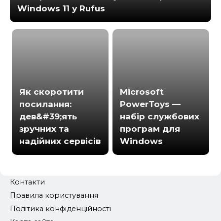
Windows 11 у Rufus
Як скоротити
Microsoft
посилання:
PowerToys —
дев&#39;ять
набір службових
зручних та
програм для
надійних сервісів
Windows
Контакти
Правила користування
Політика конфіденційності