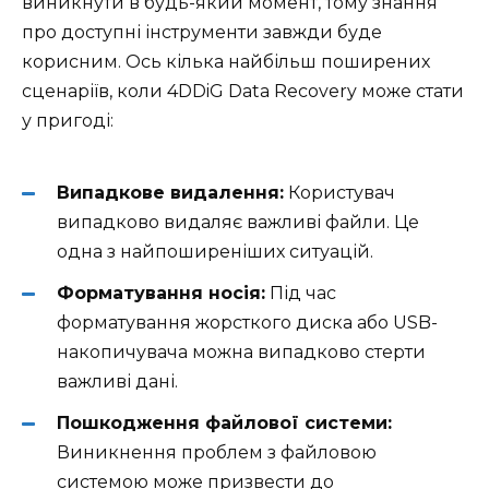
виникнути в будь-який момент, тому знання
про доступні інструменти завжди буде
корисним. Ось кілька найбільш поширених
сценаріїв, коли 4DDiG Data Recovery може стати
у пригоді:
Випадкове видалення:
Користувач
випадково видаляє важливі файли. Це
одна з найпоширеніших ситуацій.
Форматування носія:
Під час
форматування жорсткого диска або USB-
накопичувача можна випадково стерти
важливі дані.
Пошкодження файлової системи:
Виникнення проблем з файловою
системою може призвести до