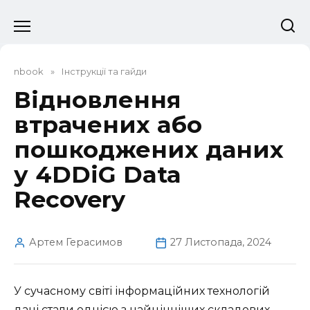
Перейти
до
вмісту
nbook
»
Інструкції та гайди
Відновлення
втрачених або
пошкоджених даних
у 4DDiG Data
Recovery
Артем Герасимов
27 Листопада, 2024
У сучасному світі інформаційних технологій
дані стали однією з найцінніших складових