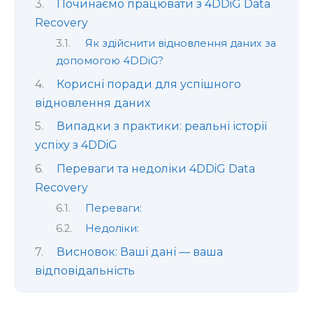
Починаємо працювати з 4DDiG Data
Recovery
Як здійснити відновлення даних за
допомогою 4DDiG?
Корисні поради для успішного
відновлення даних
Випадки з практики: реальні історії
успіху з 4DDiG
Переваги та недоліки 4DDiG Data
Recovery
Переваги:
Недоліки:
Висновок: Ваші дані — ваша
відповідальність