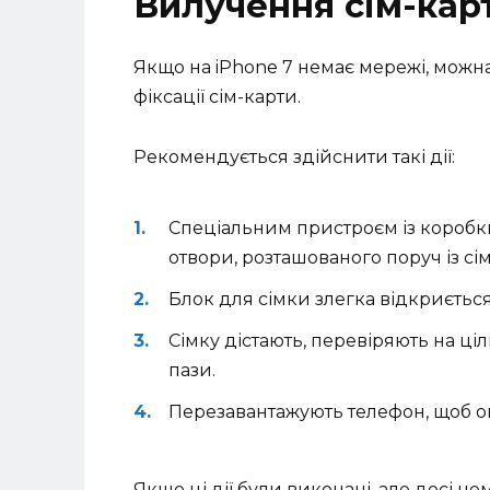
Вилучення сім-кар
Якщо на iPhone 7 немає мережі, можн
фіксації сім-карти.
Рекомендується здійснити такі дії:
Спеціальним пристроєм із коробк
отвори, розташованого поруч із сі
Блок для сімки злегка відкриється
Сімку дістають, перевіряють на ціл
пази.
Перезавантажують телефон, щоб о
Якщо ці дії були виконані, але досі 