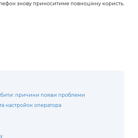
елефон знову приноситиме повноцінну користь.
робити: причини появи проблеми
та настройок оператора
у