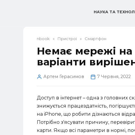
Перейти
до
НАУКА ТА ТЕХНОЛ
вмісту
nbook
»
Пристрої
»
Смартфон
Немає мережі на
варіанти виріше
Артем Герасимов
7 Червня, 2022
Доступ в інтернет – одна з головних с
знижується працездатність, погіршує
на iPhone, що робити дізнаються відр
Потрібно з'ясувати причину, перевірит
карти. Якщо всі параметри в нормі, 