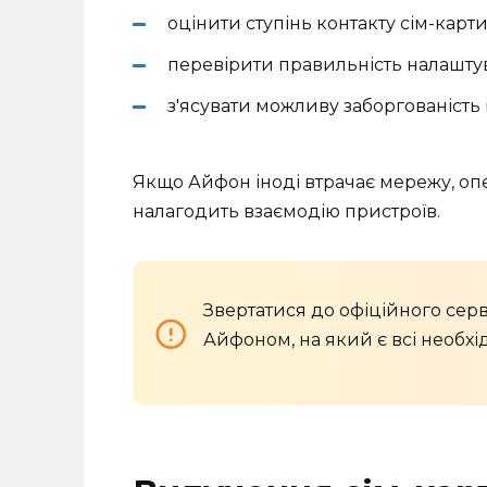
оцінити ступінь контакту сім-карти
перевірити правильність налаштува
з'ясувати можливу заборгованість і
Якщо Айфон іноді втрачає мережу, о
налагодить взаємодію пристроїв.
Звертатися до офіційного сер
Айфоном, на який є всі необхі