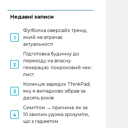
Недавні записи
Футболка оверсайз: тренд,
який не втрачає
актуальності
Підготовка будинку до
переходу на власну
генерацію: покроковий чек-
лист
Колекція зарядок ThinkPad,
яку я випадково зібрав за
десять років
Симптом → причина: як за
10 хвилин удома зрозуміти,
що з гаджетом