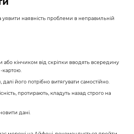
ти
а уявити наявність проблеми в неправильній
и або кінчиком від скріпки вводять всередину
м-картою.
, далі його потрібно витягувати самостійно.
існість, протирають, кладуть назад строго на
новити дані.
немає мережі на Айфоні, рекомендується пройти