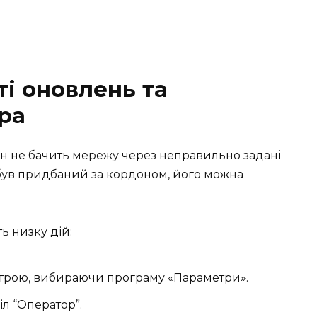
ті оновлень та
ра
н не бачить мережу через неправильно задані
був придбаний за кордоном, його можна
ь низку дій:
строю, вибираючи програму «Параметри».
л “Оператор”.