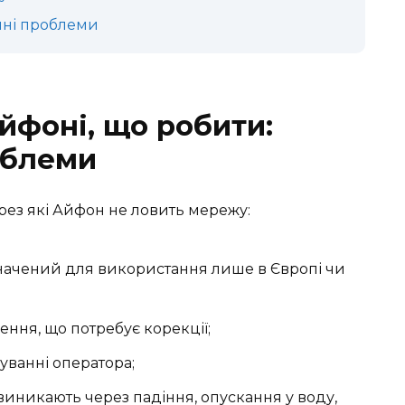
нні проблеми
йфоні, що робити:
облеми
рез які Айфон не ловить мережу:
начений для використання лише в Європі чи
ення, що потребує корекції;
уванні оператора;
иникають через падіння, опускання у воду,