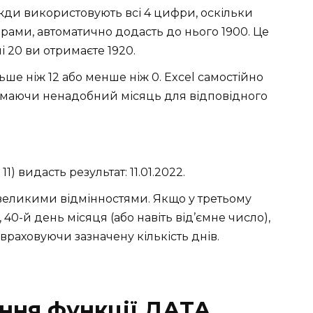
вжди використовують всі 4 цифри, оскільки
фрами, автоматично додасть до нього 1900. Це
 20 ви отримаєте 1920.
ьше ніж 12 або менше ніж 0. Excel самостійно
німаючи ненадобний місяць для відповідного
1) видасть результат: 11.01.2022.
невеликими відмінностями. Якщо у третьому
, 40-й день місяця (або навіть від’ємне число),
 враховуючи зазначену кількість днів.
ння функції ДАТА.