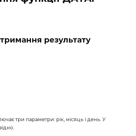
отримання результату
ючає три параметри: рік, місяць і день. У
відно.