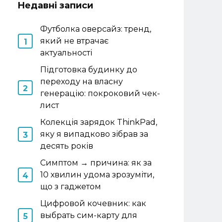
Недавні записи
Футболка оверсайз: тренд,
який не втрачає
актуальності
Підготовка будинку до
переходу на власну
генерацію: покроковий чек-
лист
Колекція зарядок ThinkPad,
яку я випадково зібрав за
десять років
Симптом → причина: як за
10 хвилин удома зрозуміти,
що з гаджетом
Цифровой кочевник: как
выбрать сим-карту для