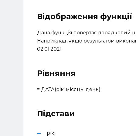
Відображення функції
Дана функція повертає порядковий но
Наприклад, якщо результатом виконання
02.01.2021.
Рівняння
= ДАТА(рік; місяць; день)
Підстави
рік;