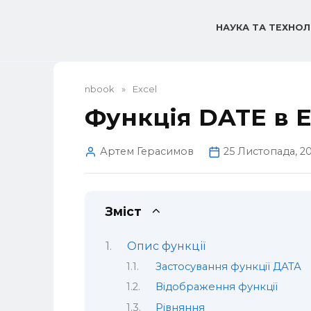
Перейти
до
НАУКА ТА ТЕХНОЛ
вмісту
nbook
»
Excel
Функція DATE в E
Артем Герасимов
25 Листопада, 2
Зміст
Опис функції
Застосування функції ДАТА
Відображення функції
Рівняння