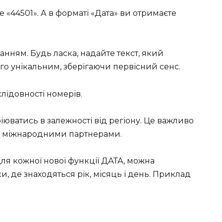
 «44501». А в форматі «Дата» ви отримаєте
анням. Будь ласка, надайте текст, який
ого унікальним, зберігаючи первісний сенс.
слідовності номерів.
іюватись в залежності від регіону. Це важливо
 з міжнародними партнерами.
ля кожної нової функції ДАТА, можна
, де знаходяться рік, місяць і день. Приклад