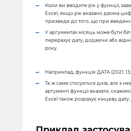
Коли ви вводите рік у функції, за
Excel, якщо рік вказано двома ци
призведе до того, що при введенні
У аргументах місяць може бути біл
перерахує дату, додаючи або від
року.
Наприклад, функція ДАТА (2021; 13; 1
Те ж саме стосується днів, але з 
аргументі функції вказати, скажімо
Excel також розрахує кінцеву дату,
Приклад застосува