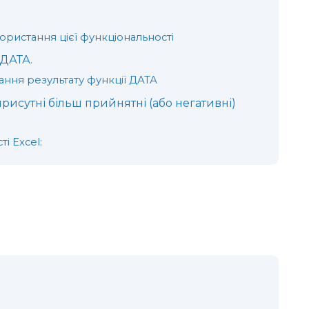
ристання цієї функціональності
 ДАТА.
ання результату функції ДАТА
присутні більш прийнятні (або негативні)
і Excel: