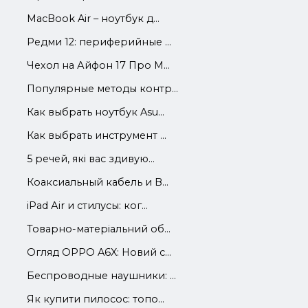
MacBook Air – ноутбук д...
Редми 12: периферийные ...
Чехол на Айфон 17 Про М...
Популярные методы контр...
Как выбрать ноутбук Asu...
Как выбрать инструмент ...
5 речей, які вас здивую...
Коаксиальный кабель и В...
iРad Аir и стилусы: ког...
Товарно-матеріальний об...
Огляд OPPO A6X: Новий с...
Беспроводные наушники: ...
Як купити пилосос: топо...