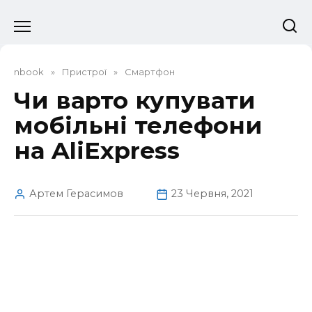
Перейти
до
вмісту
nbook
»
Пристрої
»
Смартфон
Чи варто купувати
мобільні телефони
на AliExpress
Артем Герасимов
23 Червня, 2021